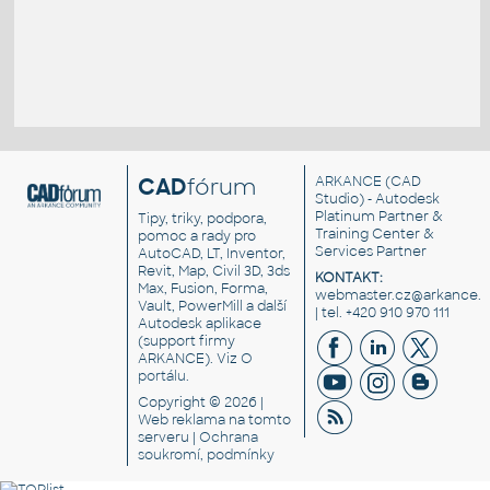
CAD
fórum
ARKANCE
(CAD
Studio) - Autodesk
Platinum Partner &
Tipy, triky, podpora,
Training Center &
pomoc a rady pro
Services Partner
AutoCAD, LT, Inventor,
Revit, Map, Civil 3D, 3ds
KONTAKT:
Max, Fusion, Forma,
webmaster.cz@arkance.w
Vault, PowerMill a další
| tel. +420 910 970 111
Autodesk aplikace
(support firmy
ARKANCE). Viz
O
portálu
.
Copyright © 2026 |
Web reklama
na tomto
serveru |
Ochrana
soukromí, podmínky