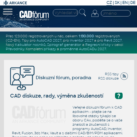
CZ
|
SK
|
EN
|
DE
Přes 123.000 registrovaných u nás, celkem
1.130.000
registrovaných
(CZ+EN)
. Tipy pro
AutoCAD 2027
, pro
Inventor 2027
a pro
Revit 2027
.
Nový
Kalkulátor nosníků
,
Spirograf generátor
a
Regresní křivky
v sekci
Převodníky
.
Kompletní
příkazy
a
proměnné AutoCADu 2027
.
RSS tipy
Diskuzní fórum, poradna
RSS diskuze
?
CAD diskuze, rady, výměna zkušeností
Veřejné diskuzní fórum k CAD
aplikacím - ptejte se na
libovolné otázky týkající se
oboru CAx, podělte se o vaše
znalosti a zkušenosti s
programy AutoCAD, Inventor,
Revit, Fusion, 3ds Max, Vault a s dalšími CAD/BIM/PDM aplikacemi.