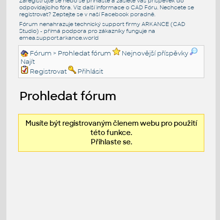
Zaregistrujte se nebo se přihlašte a zašlete váš příspěvek do
odpovídajícího fóra. Viz další informace o
CAD Fóru
. Nechcete se
registrovat? Zeptejte se v naší
Facebook poradně
.
Fórum nenahrazuje technický support firmy ARKANCE (CAD
Studio) - přímá podpora pro zákazníky funguje na
emea.support.arkance.world
Fórum
> Prohledat fórum
Nejnovější příspěvky
Najít
Registrovat
Přihlásit
Prohledat fórum
Musíte být registrovaným členem webu pro použití
této funkce.
Přihlaste se.