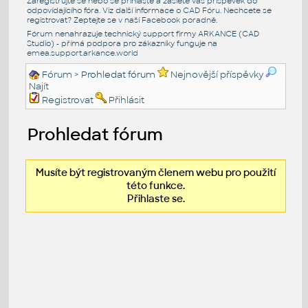
Zaregistrujte se nebo se přihlašte a zašlete váš příspěvek do
odpovídajícího fóra. Viz další informace o
CAD Fóru
. Nechcete se
registrovat? Zeptejte se v naší
Facebook poradně
.
Fórum nenahrazuje technický support firmy ARKANCE (CAD
Studio) - přímá podpora pro zákazníky funguje na
emea.support.arkance.world
Fórum
> Prohledat fórum
Nejnovější příspěvky
Najít
Registrovat
Přihlásit
Prohledat fórum
Musíte být registrovaným členem webu pro použití
této funkce.
Přihlaste se.