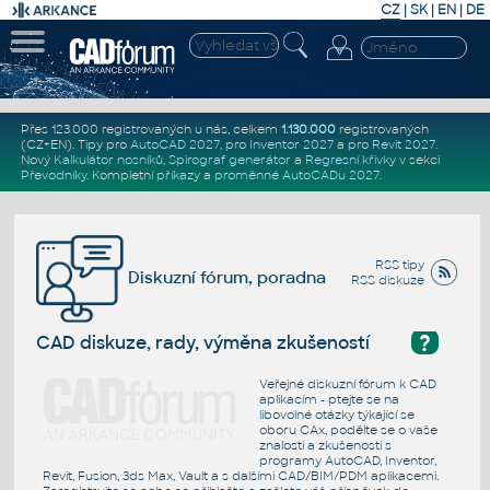
CZ
|
SK
|
EN
|
DE
Přes 123.000 registrovaných u nás, celkem
1.130.000
registrovaných
(CZ+EN)
. Tipy pro
AutoCAD 2027
, pro
Inventor 2027
a pro
Revit 2027
.
Nový
Kalkulátor nosníků
,
Spirograf generátor
a
Regresní křivky
v sekci
Převodníky
.
Kompletní
příkazy
a
proměnné AutoCADu 2027
.
RSS tipy
Diskuzní fórum, poradna
RSS diskuze
?
CAD diskuze, rady, výměna zkušeností
Veřejné diskuzní fórum k CAD
aplikacím - ptejte se na
libovolné otázky týkající se
oboru CAx, podělte se o vaše
znalosti a zkušenosti s
programy AutoCAD, Inventor,
Revit, Fusion, 3ds Max, Vault a s dalšími CAD/BIM/PDM aplikacemi.