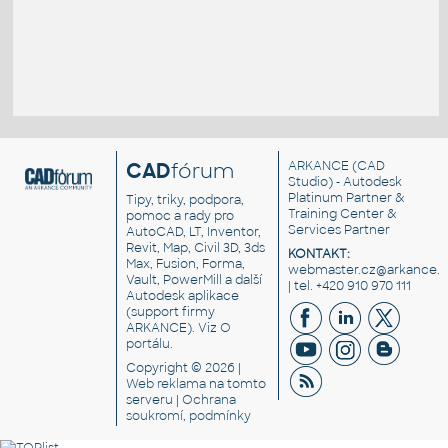
CAD
fórum
ARKANCE
(CAD
Studio) - Autodesk
Platinum Partner &
Tipy, triky, podpora,
Training Center &
pomoc a rady pro
Services Partner
AutoCAD, LT, Inventor,
Revit, Map, Civil 3D, 3ds
KONTAKT:
Max, Fusion, Forma,
webmaster.cz@arkance.w
Vault, PowerMill a další
| tel. +420 910 970 111
Autodesk aplikace
(support firmy
ARKANCE). Viz
O
portálu
.
Copyright © 2026 |
Web reklama
na tomto
serveru |
Ochrana
soukromí, podmínky