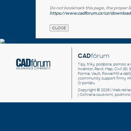
Do not bookmark this page, the proper link 
https://www.cadforum.cz/cz/download.
CAD
fórum
Tipy, triky, podpora, pomoc a 
Inventor, Revit, Map, Civil 3D, 
Forma, Vault, PowerMill a dal
(community support firmy A
O portálu
.
Copyright © 2026 |
Web rekl
|
Ochrana soukromí, podmínk