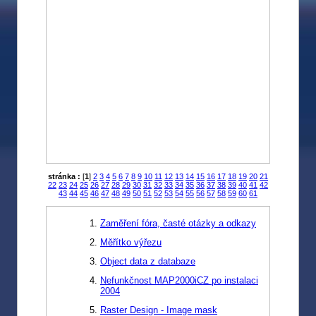
stránka :
[
1
]
2
3
4
5
6
7
8
9
10
11
12
13
14
15
16
17
18
19
20
21
22
23
24
25
26
27
28
29
30
31
32
33
34
35
36
37
38
39
40
41
42
43
44
45
46
47
48
49
50
51
52
53
54
55
56
57
58
59
60
61
Zaměření fóra, časté otázky a odkazy
Měřítko výřezu
Object data z databaze
Nefunkčnost MAP2000iCZ po instalaci
2004
Raster Design - Image mask