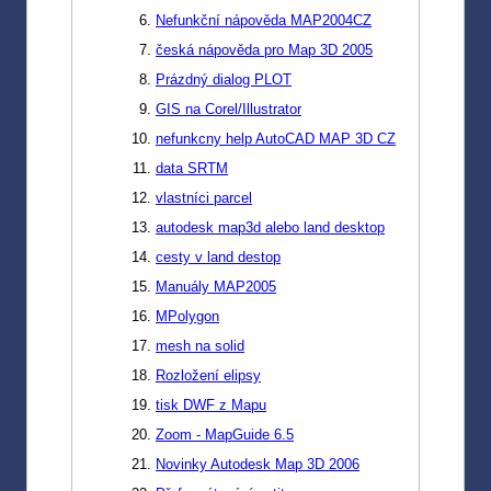
Nefunkční nápověda MAP2004CZ
česká nápověda pro Map 3D 2005
Prázdný dialog PLOT
GIS na Corel/Illustrator
nefunkcny help AutoCAD MAP 3D CZ
data SRTM
vlastníci parcel
autodesk map3d alebo land desktop
cesty v land destop
Manuály MAP2005
MPolygon
mesh na solid
Rozložení elipsy
tisk DWF z Mapu
Zoom - MapGuide 6.5
Novinky Autodesk Map 3D 2006