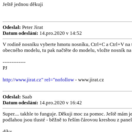
Ještě jednou děkuji
Odeslal:
Peter Jirat
Datum odeslání:
14.pro.2020 v 14:52
V rodině nosníku vyberte hmotu nosníku, Ctrl+C a Ctrl+V na t
obecného modelu, tu pak načtěte do modelu, vložte nosník na
-------------
PJ
http://www.jirat.cz" rel="nofollow
- www.jirat.cz
Odeslal:
Saab
Datum odeslání:
14.pro.2020 v 16:42
Super.... takhle to funguje. Děkuji moc za pomoc. Ještě mám j
podlahou jsou tlusté - běžně to řeším čárovou kresbou z panel
díky