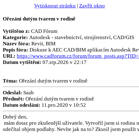
Vytisknout stránku
|
Zavřít okno
Ořezání dutým tvarem v rodině
Vytištěno z:
CAD Fórum
Kategorie:
Autodesk - stavebnictví, strojírenství, CAD/GIS
Název fóra:
Revit, BIM
Popis fóra:
Diskuse k AEC CAD/BIM aplikacím Autodesk Revi
URL:
https://www.cadforum.cz/forum/forum_posts.asp?TID
Datum vytištění:
07.srp.2026 v 22:17
Téma:
Ořezání dutým tvarem v rodině
Odeslal:
Saab
Předmět:
Ořezání dutým tvarem v rodině
Datum odeslání:
11.pro.2020 v 10:52
Dobrý den,
mám dotaz pro zkušenější uživatele. Vytvořil jsem si rodinu 
odečítal objem podlahy. Nevíte jak na to? Zkusil jsem použít v