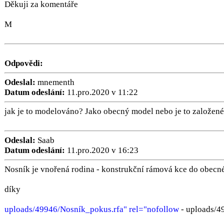
Děkuji za komentáře
M
Odpovědi:
Odeslal:
mnementh
Datum odeslání:
11.pro.2020 v 11:22
jak je to modelováno? Jako obecný model nebo je to založené
Odeslal:
Saab
Datum odeslání:
11.pro.2020 v 16:23
Nosník je vnořená rodina - konstrukční rámová kce do obec
díky
uploads/49946/Nosník_pokus.rfa" rel="nofollow
- uploads/4