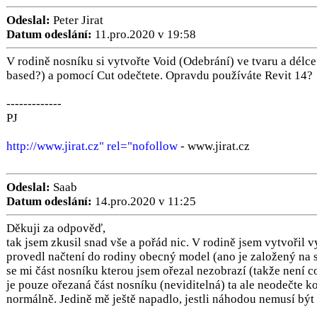
Odeslal:
Peter Jirat
Datum odeslání:
11.pro.2020 v 19:58
V rodině nosníku si vytvořte Void (Odebrání) ve tvaru a délc
based?) a pomocí Cut odečtete. Opravdu používáte Revit 14?
-------------
PJ
http://www.jirat.cz" rel="nofollow
- www.jirat.cz
Odeslal:
Saab
Datum odeslání:
14.pro.2020 v 11:25
Děkuji za odpověď,
tak jsem zkusil snad vše a pořád nic. V rodině jsem vytvořil 
provedl načtení do rodiny obecný model (ano je založený na st
se mi část nosníku kterou jsem ořezal nezobrazí (takže není c
je pouze ořezaná část nosníku (neviditelná) ta ale neodečte k
normálně. Jedině mě ještě napadlo, jestli náhodou nemusí být