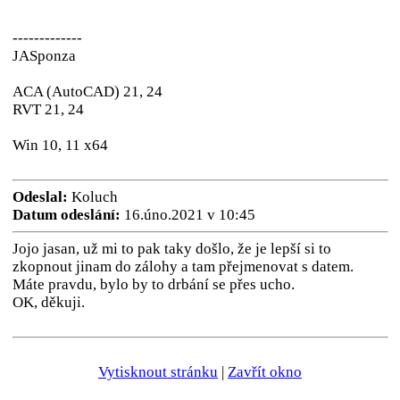
-------------
JASponza
ACA (AutoCAD) 21, 24
RVT 21, 24
Win 10, 11 x64
Odeslal:
Koluch
Datum odeslání:
16.úno.2021 v 10:45
Jojo jasan, už mi to pak taky došlo, že je lepší si to
zkopnout jinam do zálohy a tam přejmenovat s datem.
Máte pravdu, bylo by to drbání se přes ucho.
OK, děkuji.
Vytisknout stránku
|
Zavřít okno