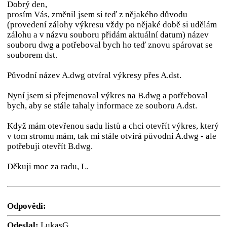
Dobrý den,
prosím Vás, změnil jsem si teď z nějakého důvodu
(provedení zálohy výkresu vždy po nějaké době si udělám
zálohu a v názvu souboru přidám aktuální datum) název
souboru dwg a potřeboval bych ho teď znovu spárovat se
souborem dst.
Původní název A.dwg otvíral výkresy přes A.dst.
Nyní jsem si přejmenoval výkres na B.dwg a potřeboval
bych, aby se stále tahaly informace ze souboru A.dst.
Když mám otevřenou sadu listů a chci otevřít výkres, který
v tom stromu mám, tak mi stále otvírá původní A.dwg - ale
potřebuji otevřít B.dwg.
Děkuji moc za radu, L.
Odpovědi:
Odeslal:
LukasG