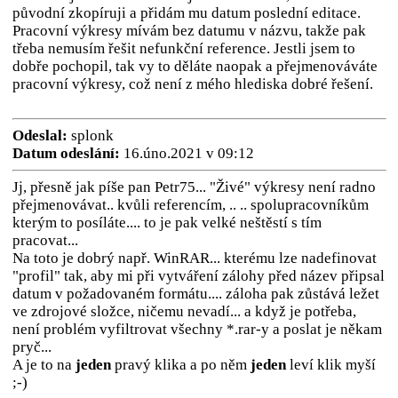
původní zkopíruji a přidám mu datum poslední editace.
Pracovní výkresy mívám bez datumu v názvu, takže pak
třeba nemusím řešit nefunkční reference. Jestli jsem to
dobře pochopil, tak vy to děláte naopak a přejmenováváte
pracovní výkresy, což není z mého hlediska dobré řešení.
Odeslal:
splonk
Datum odeslání:
16.úno.2021 v 09:12
Jj, přesně jak píše pan Petr75... "Živé" výkresy není radno
přejmenovávat.. kvůli referencím, .. .. spolupracovníkům
kterým to posíláte.... to je pak velké neštěstí s tím
pracovat...
Na toto je dobrý např. WinRAR... kterému lze nadefinovat
"profil" tak, aby mi při vytváření zálohy před název připsal
datum v požadovaném formátu.... záloha pak zůstává ležet
ve zdrojové složce, ničemu nevadí... a když je potřeba,
není problém vyfiltrovat všechny *.rar-y a poslat je někam
pryč...
A je to na
jeden
pravý klika a po něm
jeden
leví klik myší
;-)