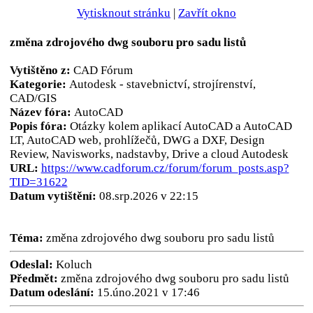
Vytisknout stránku
|
Zavřít okno
změna zdrojového dwg souboru pro sadu listů
Vytištěno z:
CAD Fórum
Kategorie:
Autodesk - stavebnictví, strojírenství,
CAD/GIS
Název fóra:
AutoCAD
Popis fóra:
Otázky kolem aplikací AutoCAD a AutoCAD
LT, AutoCAD web, prohlížečů, DWG a DXF, Design
Review, Navisworks, nadstavby, Drive a cloud Autodesk
URL:
https://www.cadforum.cz/forum/forum_posts.asp?
TID=31622
Datum vytištění:
08.srp.2026 v 22:15
Téma:
změna zdrojového dwg souboru pro sadu listů
Odeslal:
Koluch
Předmět:
změna zdrojového dwg souboru pro sadu listů
Datum odeslání:
15.úno.2021 v 17:46