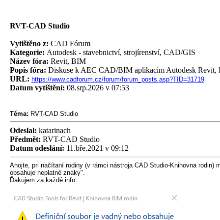
RVT-CAD Studio
Vytištěno z:
CAD Fórum
Kategorie:
Autodesk - stavebnictví, strojírenství, CAD/GIS
Název fóra:
Revit, BIM
Popis fóra:
Diskuse k AEC CAD/BIM aplikacím Autodesk Revit, 
URL:
https://www.cadforum.cz/forum/forum_posts.asp?TID=31719
Datum vytištění:
08.srp.2026 v 07:53
Téma:
RVT-CAD Studio
Odeslal:
katarinach
Předmět:
RVT-CAD Studio
Datum odeslání:
11.bře.2021 v 09:12
Ahojte, pri načítaní rodiny (v rámci nástroja CAD Studio-Knihovna rodin
obsahuje neplatné znaky".
Ďakujem za každé info.