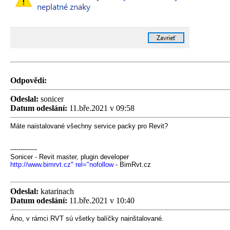
Odpovědi:
Odeslal:
sonicer
Datum odeslání:
11.bře.2021 v 09:58
Máte naistalované všechny service packy pro Revit?
-------------
Sonicer - Revit master, plugin developer
http://www.bimrvt.cz" rel="nofollow
- BimRvt.cz
Odeslal:
katarinach
Datum odeslání:
11.bře.2021 v 10:40
Áno, v rámci RVT sú všetky balíčky nainštalované.