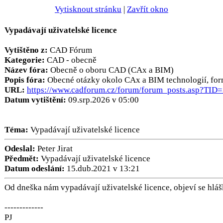
Vytisknout stránku
|
Zavřít okno
Vypadávají uživatelské licence
Vytištěno z:
CAD Fórum
Kategorie:
CAD - obecně
Název fóra:
Obecně o oboru CAD (CAx a BIM)
Popis fóra:
Obecné otázky okolo CAx a BIM technologií, formá
URL:
https://www.cadforum.cz/forum/forum_posts.asp?TID
Datum vytištění:
09.srp.2026 v 05:00
Téma:
Vypadávají uživatelské licence
Odeslal:
Peter Jirat
Předmět:
Vypadávají uživatelské licence
Datum odeslání:
15.dub.2021 v 13:21
Od dneška nám vypadávají uživatelské licence, objeví se hlášk
-------------
PJ