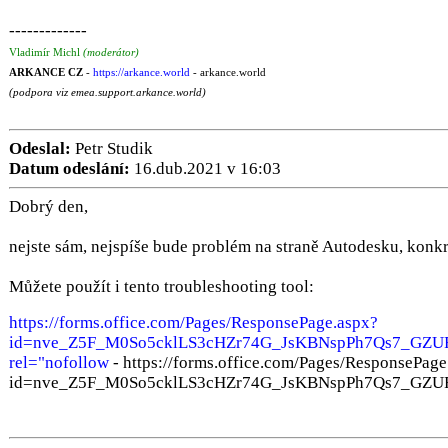
-------------
Vladimír Michl
(moderátor)
ARKANCE CZ
-
https://arkance.world
- arkance.world
(podpora viz emea.support.arkance.world)
Odeslal:
Petr Studik
Datum odeslání:
16.dub.2021 v 16:03
Dobrý den,
nejste sám, nejspíše bude problém na straně Autodesku, konkr
Můžete použít i tento troubleshooting tool:
https://forms.office.com/Pages/ResponsePage.aspx?
id=nve_Z5F_M0So5cklLS3cHZr74G_JsKBNspPh7Qs7_G
rel="nofollow
- https://forms.office.com/Pages/ResponsePage
id=nve_Z5F_M0So5cklLS3cHZr74G_JsKBNspPh7Qs7_G