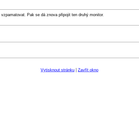
 vzpamatovat. Pak se dá znova připojit ten druhý monitor.
|
Vytisknout stránku
Zavřít okno