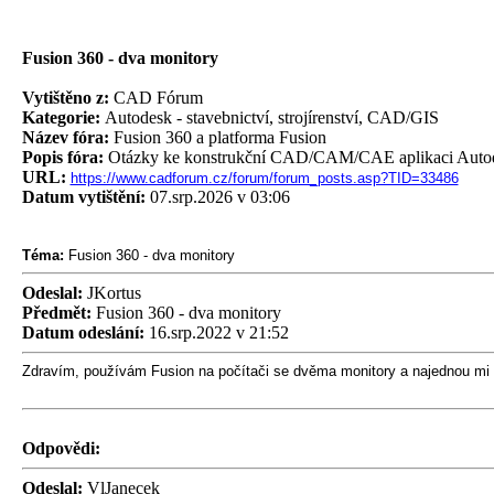
Fusion 360 - dva monitory
Vytištěno z:
CAD Fórum
Kategorie:
Autodesk - stavebnictví, strojírenství, CAD/GIS
Název fóra:
Fusion 360 a platforma Fusion
Popis fóra:
Otázky ke konstrukční CAD/CAM/CAE aplikaci Autodesk 
URL:
https://www.cadforum.cz/forum/forum_posts.asp?TID=33486
Datum vytištění:
07.srp.2026 v 03:06
Téma:
Fusion 360 - dva monitory
Odeslal:
JKortus
Předmět:
Fusion 360 - dva monitory
Datum odeslání:
16.srp.2022 v 21:52
Zdravím, používám Fusion na počítači se dvěma monitory a najednou mi n
Odpovědi:
Odeslal:
VlJanecek