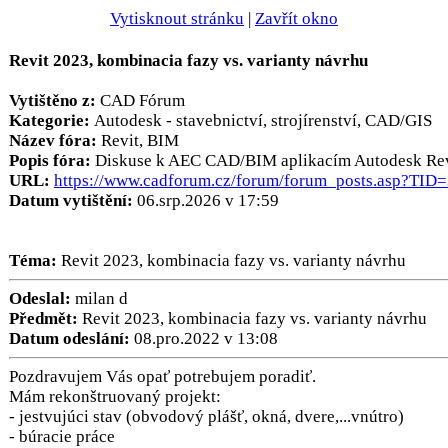
Vytisknout stránku
|
Zavřít okno
Revit 2023, kombinacia fazy vs. varianty návrhu
Vytištěno z:
CAD Fórum
Kategorie:
Autodesk - stavebnictví, strojírenství, CAD/GIS
Název fóra:
Revit, BIM
Popis fóra:
Diskuse k AEC CAD/BIM aplikacím Autodesk Revi
URL:
https://www.cadforum.cz/forum/forum_posts.asp?TID
Datum vytištění:
06.srp.2026 v 17:59
Téma:
Revit 2023, kombinacia fazy vs. varianty návrhu
Odeslal:
milan d
Předmět:
Revit 2023, kombinacia fazy vs. varianty návrhu
Datum odeslání:
08.pro.2022 v 13:08
Pozdravujem Vás opať potrebujem poradiť.
Mám rekonštruovaný projekt:
- jestvujúci stav (obvodový plášť, okná, dvere,...vnútro)
- búracie práce