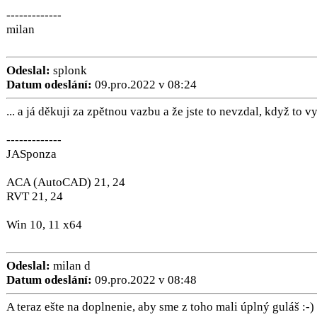
-------------
milan
Odeslal:
splonk
Datum odeslání:
09.pro.2022 v 08:24
... a já děkuji za zpětnou vazbu a že jste to nevzdal, když to vy
-------------
JASponza
ACA (AutoCAD) 21, 24
RVT 21, 24
Win 10, 11 x64
Odeslal:
milan d
Datum odeslání:
09.pro.2022 v 08:48
A teraz ešte na doplnenie, aby sme z toho mali úplný guláš :-)