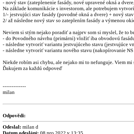
- nový stav (zateplenenie fasády, nové upravené okná a dvere
Na základe komunikácie s investorom, ale potrebujem vytvori
1/- jestvujúci stav fasády (povodné okná a dvere) + nový sta
2/ až následne nový stav so zateplením fasády a výmenou oki
Neviem si stým nejako poradiť a najprv som si myslel, že to 
- do Povodného návrhu (primárni) vložiť iba obvodovú fasád
- následne vytvoriť variantu jestvujúceho stavu (jestvujúce v
- následne vytvoriť variantu nového stavu (nakopírovanie N
Niekde robím asi chybu, ale nejako mi to nefunguje. Viem mi 
Ďakujem za každú odpoveď
-------------
milan
Odpovědi:
Odeslal:
milan d
Datum odeslání:
08.pro.2022 v 13:35