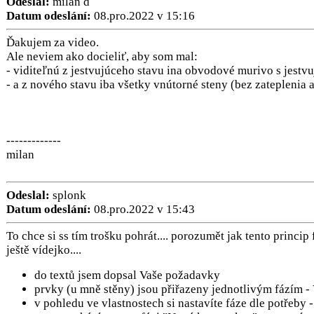
Odeslal:
milan d
Datum odeslání:
08.pro.2022 v 15:16
Ďakujem za video.
Ale neviem ako docieliť, aby som mal:
- viditeľnú z jestvujúceho stavu ina obvodové murivo s jest
- a z nového stavu iba všetky vnútorné steny (bez zatepleni
-------------
milan
Odeslal:
splonk
Datum odeslání:
08.pro.2022 v 15:43
To chce si ss tím trošku pohrát.... porozumět jak tento princip 
ještě vídejko....
do textů jsem dopsal Vaše požadavky
prvky (u mně stěny) jsou přiřazeny jednotlivým fázím -
v pohledu ve vlastnostech si nastavíte fáze dle potřeby -