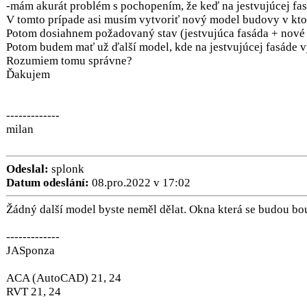
-mám akurát problém s pochopením, že keď na jestvujúcej fa
V tomto prípade asi musím vytvoriť nový model budovy v kto
Potom dosiahnem požadovaný stav (jestvujúca fasáda + nové 
Potom budem mať už ďalší model, kde na jestvujúcej fasáde 
Rozumiem tomu správne?
Ďakujem
-------------
milan
Odeslal:
splonk
Datum odeslání:
08.pro.2022 v 17:02
Žádný další model byste neměl dělat. Okna která se budou boura
-------------
JASponza
ACA (AutoCAD) 21, 24
RVT 21, 24