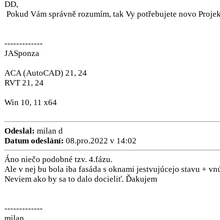
DD,
Pokud Vám správně rozumím, tak Vy potřebujete novo Projektovo
-------------
JASponza
ACA (AutoCAD) 21, 24
RVT 21, 24
Win 10, 11 x64
Odeslal:
milan d
Datum odeslání:
08.pro.2022 v 14:02
Áno niečo podobné tzv. 4.fázu.
Ale v nej bu bola iba fasáda s oknami jestvujúcejo stavu + vn
Neviem ako by sa to dalo docieliť. Ďakujem
-------------
milan