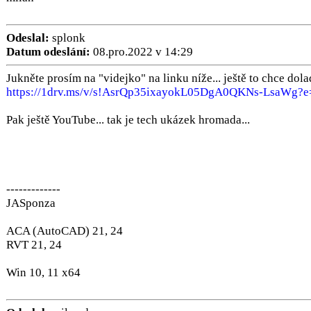
Odeslal:
splonk
Datum odeslání:
08.pro.2022 v 14:29
Jukněte prosím na "videjko" na linku níže... ještě to chce dol
https://1drv.ms/v/s!AsrQp35ixayokL05DgA0QKNs-LsaWg?e=
Pak ještě YouTube... tak je tech ukázek hromada...
-------------
JASponza
ACA (AutoCAD) 21, 24
RVT 21, 24
Win 10, 11 x64