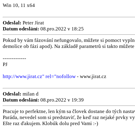
Win 10, 11 x64
Odeslal:
Peter Jirat
Datum odeslání:
08.pro.2022 v 18:25
Pokud by vám fázování nefungovalo, můžete si pomoct vyplněn
demolice ob fázi apod). Na základě parametrů si takto můžete 
-------------
PJ
http://www.jirat.cz" rel="nofollow
- www.jirat.cz
Odeslal:
milan d
Datum odeslání:
08.pro.2022 v 19:39
Pracuje to perfektne, len kým sa človek dostane do tých nastav
Paráda, nevedel som si predstaviť, že keď raz nejaké prvky v
Ešte raz ďakujem. Klobúk dolu pred Vami :-)