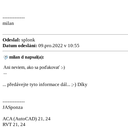
-------------
milan
Odeslal:
splonk
Datum odeslání:
09.pro.2022 v 10:55
milan d napsal(a):
Ani neviem, ako sa poďakovať :-)
...
... předávejte tyto informace dál... ;-) Díky
-------------
JASponza
ACA (AutoCAD) 21, 24
RVT 21, 24