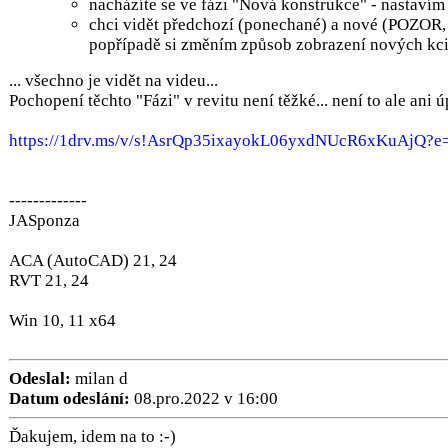
nacházíte se ve fázi "Nová konstrukce" - nastavím
chci vidět předchozí (ponechané) a nové (POZOR, n
popřípadě si změním způsob zobrazení nových kci
... všechno je vidět na videu...
Pochopení těchto "Fázi" v revitu není těžké... není to ale ani úpl
https://1drv.ms/v/s!AsrQp35ixayokL06yxdNUcR6xKuAjQ?e
-------------
JASponza
ACA (AutoCAD) 21, 24
RVT 21, 24
Win 10, 11 x64
Odeslal:
milan d
Datum odeslání:
08.pro.2022 v 16:00
Ďakujem, idem na to :-)