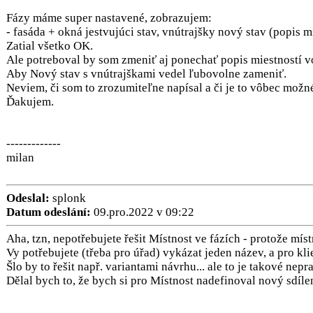
Fázy máme super nastavené, zobrazujem:
- fasáda + okná jestvujúci stav, vnútrajšky nový stav (popis mi
Zatial všetko OK.
Ale potreboval by som zmeniť aj ponechať popis miestností vo
Aby Nový stav s vnútrajškami vedel ľubovolne zameniť.
Neviem, či som to zrozumiteľne napísal a či je to vôbec mož
Ďakujem.
-------------
milan
Odeslal:
splonk
Datum odeslání:
09.pro.2022 v 09:22
Aha, tzn, nepotřebujete řešit Místnost ve fázích - protože mís
Vy potřebujete (třeba pro úřad) vykázat jeden název, a pro klie
Šlo by to řešit např. variantami návrhu... ale to je takové nepra
Dělal bych to, že bych si pro Místnost nadefinoval nový sdíle