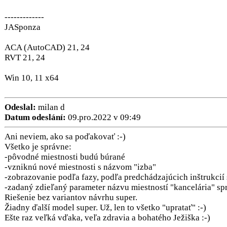
-------------
JASponza
ACA (AutoCAD) 21, 24
RVT 21, 24
Win 10, 11 x64
Odeslal:
milan d
Datum odeslání:
09.pro.2022 v 09:49
Ani neviem, ako sa poďakovať :-)
Všetko je správne:
-pôvodné miestnosti budú búrané
-vzniknú nové miestnosti s názvom "izba"
-zobrazovanie podľa fazy, podľa predchádzajúcich inštrukcií
-zadaný zdieľaný parameter názvu miestností "kancelária" sp
Riešenie bez variantov návrhu super.
Žiadny ďalší model super. Už, len to všetko "upratať" :-)
Ešte raz veľká vďaka, veľa zdravia a bohatého Ježiška :-)