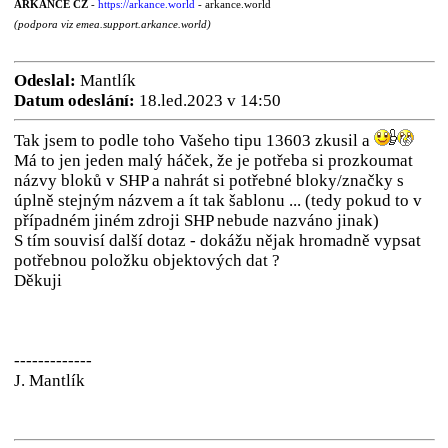
ARKANCE CZ
-
https://arkance.world
- arkance.world
(podpora viz emea.support.arkance.world)
Odeslal:
Mantlík
Datum odeslání:
18.led.2023 v 14:50
Tak jsem to podle toho Vašeho tipu 13603 zkusil a
Má to jen jeden malý háček, že je potřeba si prozkoumat
názvy bloků v SHP a nahrát si potřebné bloky/značky s
úplně stejným názvem a ít tak šablonu ... (tedy pokud to v
případném jiném zdroji SHP nebude nazváno jinak)
S tím souvisí další dotaz - dokážu nějak hromadně vypsat
potřebnou položku objektových dat ?
Děkuji
-------------
J. Mantlík