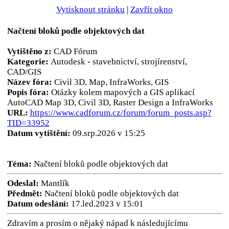
Vytisknout stránku
|
Zavřít okno
Načtení bloků podle objektových dat
Vytištěno z:
CAD Fórum
Kategorie:
Autodesk - stavebnictví, strojírenství,
CAD/GIS
Název fóra:
Civil 3D, Map, InfraWorks, GIS
Popis fóra:
Otázky kolem mapových a GIS aplikací
AutoCAD Map 3D, Civil 3D, Raster Design a InfraWorks
URL:
https://www.cadforum.cz/forum/forum_posts.asp?
TID=33952
Datum vytištění:
09.srp.2026 v 15:25
Téma:
Načtení bloků podle objektových dat
Odeslal:
Mantlík
Předmět:
Načtení bloků podle objektových dat
Datum odeslání:
17.led.2023 v 15:01
Zdravím a prosím o nějaký nápad k následujícímu