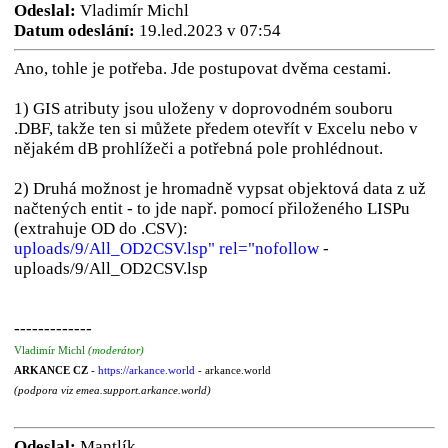
Odeslal:
Vladimír Michl
Datum odeslání:
19.led.2023 v 07:54
Ano, tohle je potřeba. Jde postupovat dvěma cestami.
1) GIS atributy jsou uloženy v doprovodném souboru
.DBF, takže ten si můžete předem otevřít v Excelu nebo v
nějakém dB prohlížeči a potřebná pole prohlédnout.
2) Druhá možnost je hromadně vypsat objektová data z už
načtených entit - to jde např. pomocí přiloženého LISPu
(extrahuje OD do .CSV):
uploads/9/All_OD2CSV.lsp" rel="nofollow
-
uploads/9/All_OD2CSV.lsp
-------------
Vladimír Michl
(moderátor)
ARKANCE CZ
-
https://arkance.world
- arkance.world
(podpora viz emea.support.arkance.world)
Odeslal:
Mantlík