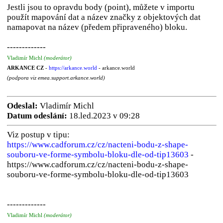
Jestli jsou to opravdu body (point), můžete v importu
použít mapování dat a název značky z objektových dat
namapovat na název (předem připraveného) bloku.
-------------
Vladimír Michl
(moderátor)
ARKANCE CZ
-
https://arkance.world
- arkance.world
(podpora viz emea.support.arkance.world)
Odeslal:
Vladimír Michl
Datum odeslání:
18.led.2023 v 09:28
Viz postup v tipu:
https://www.cadforum.cz/cz/nacteni-bodu-z-shape-
souboru-ve-forme-symbolu-bloku-dle-od-tip13603
-
https://www.cadforum.cz/cz/nacteni-bodu-z-shape-
souboru-ve-forme-symbolu-bloku-dle-od-tip13603
-------------
Vladimír Michl
(moderátor)