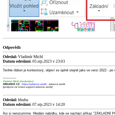
Odpovědi:
Odeslal:
Vladimír Michl
Datum odeslání:
05.srp.2023 v 23:03
Tenhle ribbon je kontextový, objeví se úplně stejně jako ve verzi 2022 - p
-------------
Vladimír Michl
(moderátor)
ARKANCE CZ
-
https://arkance.world
- arkance.world
(podpora viz emea.support.arkance.world)
Odeslal:
hhuhu
Datum odeslání:
07.srp.2023 v 14:20
Asi si nerozumíme. Hledám nabídku, kde se nachází příkaz "ZÁKLADNÍ