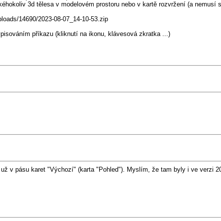
akéhokoliv 3d tělesa v modelovém prostoru nebo v kartě rozvržení (a nemusí 
ploads/14690/2023-08-07_14-10-53.zip
ováním příkazu (kliknutí na ikonu, klávesová zkratka ...)
už v pásu karet "Výchozí" (karta "Pohled"). Myslím, že tam byly i ve verzi 2