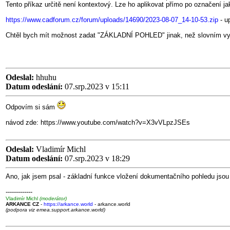
Tento příkaz určitě není kontextový. Lze ho aplikovat přímo po označení j
https://www.cadforum.cz/forum/uploads/14690/2023-08-07_14-10-53.zip
- u
Chtěl bych mít možnost zadat "ZÁKLADNÍ POHLED" jinak, než slovním vypis
Odeslal:
hhuhu
Datum odeslání:
07.srp.2023 v 15:11
Odpovím si sám
návod zde: https://www.youtube.com/watch?v=X3vVLpzJSEs
Odeslal:
Vladimír Michl
Datum odeslání:
07.srp.2023 v 18:29
Ano, jak jsem psal - základní funkce vložení dokumentačního pohledu jsou 
-------------
Vladimír Michl
(moderátor)
ARKANCE CZ
-
https://arkance.world
- arkance.world
(podpora viz emea.support.arkance.world)