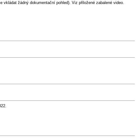
se vkládat žádný dokumentační pohled). Viz přiložené zabalené video.
022.