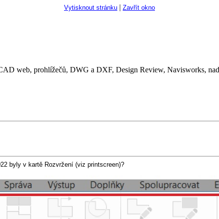
|
Vytisknout stránku
Zavřít okno
D web, prohlížečů, DWG a DXF, Design Review, Navisworks, nadst
2 byly v kartě Rozvržení (viz printscreen)?