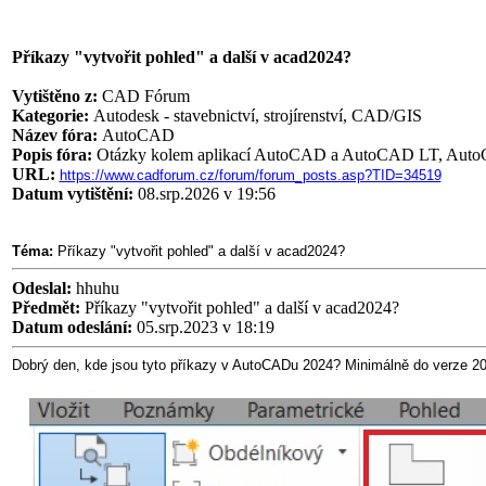
Příkazy "vytvořit pohled" a další v acad2024?
Vytištěno z:
CAD Fórum
Kategorie:
Autodesk - stavebnictví, strojírenství, CAD/GIS
Název fóra:
AutoCAD
Popis fóra:
Otázky kolem aplikací AutoCAD a AutoCAD LT, AutoCA
URL:
https://www.cadforum.cz/forum/forum_posts.asp?TID=34519
Datum vytištění:
08.srp.2026 v 19:56
Téma:
Příkazy "vytvořit pohled" a další v acad2024?
Odeslal:
hhuhu
Předmět:
Příkazy "vytvořit pohled" a další v acad2024?
Datum odeslání:
05.srp.2023 v 18:19
Dobrý den, kde jsou tyto příkazy v AutoCADu 2024? Minimálně do verze 202