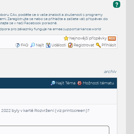
?
e oboru CAx, podělte se o vaše znalosti a zkušenosti s programy
emi. Zaregistrujte se nebo se přihlašte a zašlete váš příspěvek do
tejte se v naší
Facebook poradně
.
dpora pro zákazníky funguje na
emea.support.arkance.world
Nejnovější příspěvky
FAQ
Najít
Události
Registrovat
Přihlásit
archiv
Najít Téma
Možnosti tématu
2022 byly v kartě Rozvržení (viz printscreen)?