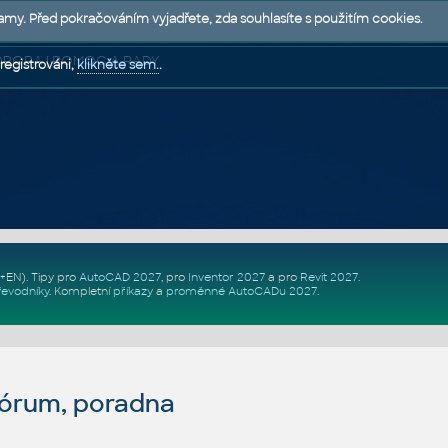
lamy. Před pokračováním vyjadřete, zda souhlasíte s použitím cookies.
 PODPORA | POMOC A RADY
registrováni,
klikněte sem.
.
Z+EN)
. Tipy pro
AutoCAD 2027
, pro
Inventor 2027
a pro
Revit 2027
.
řevodníky
.
Kompletní
příkazy
a
proměnné AutoCADu 2027
.
fórum, poradna