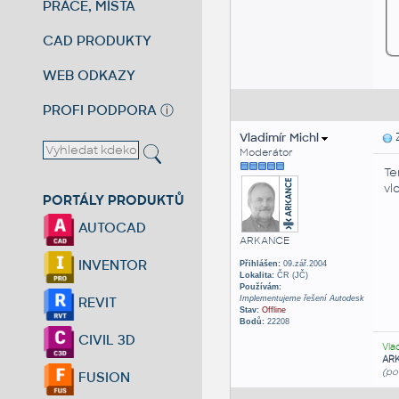
PRÁCE, MÍSTA
CAD PRODUKTY
WEB ODKAZY
PROFI PODPORA
ⓘ
Vladimír Michl
Z
Moderátor
Te
vl
PORTÁLY PRODUKTŮ
AUTOCAD
ARKANCE
INVENTOR
Přihlášen:
09.zář.2004
Lokalita:
ČR (JČ)
Používám:
Implementujeme řešení Autodesk
REVIT
Stav:
Offline
Bodů:
22208
CIVIL 3D
Vla
AR
(po
FUSION