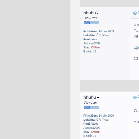
hhuhu
Z
Diskutér
As
Te
Přihlášen:
14.bře.2009
ka
Lokalita:
ČR (Pha)
Používám:
Autocad2009
up
Stav:
Offline
Bodů:
18
Ch
hhuhu
Z
Diskutér
Od
Přihlášen:
14.bře.2009
Lokalita:
ČR (Pha)
ná
Používám:
Autocad2009
Stav:
Offline
Bodů:
18