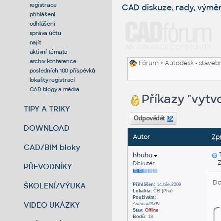
registrace
CAD diskuze, rady, výmě
přihlášení
odhlášení
správa účtu
najít
aktivní témata
archiv konference
Fórum
>
Autodesk - stavebni
posledních 100 příspěvků
lokality registrací
CAD blogy a média
Příkazy "vytv
TIPY A TRIKY
Odpovědět
DOWNLOAD
Autor
Zp
CAD/BIM bloky
hhuhu
Zas
Diskutér
PŘEVODNÍKY
Do
ŠKOLENÍ/VÝUKA
Přihlášen:
14.bře.2009
Lokalita:
ČR (Pha)
Používám:
VIDEO UKÁZKY
Autocad2009
Stav:
Offline
Bodů:
18