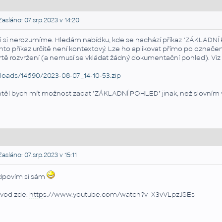
asláno: 07.srp.2023 v 14:20
i si nerozumíme. Hledám nabídku, kde se nachází příkaz "ZÁKLADN
nto příkaz určitě není kontextový. Lze ho aplikovat přímo po označe
rtě rozvržení (a nemusí se vkládat žádný dokumentační pohled). Viz
loads/14690/2023-08-07_14-10-53.zip
těl bych mít možnost zadat "ZÁKLADNÍ POHLED" jinak, než slovním vypi
asláno: 07.srp.2023 v 15:11
povím si sám
vod zde:
http
s://www.youtube.com/watch?v=X3vVLpzJSEs