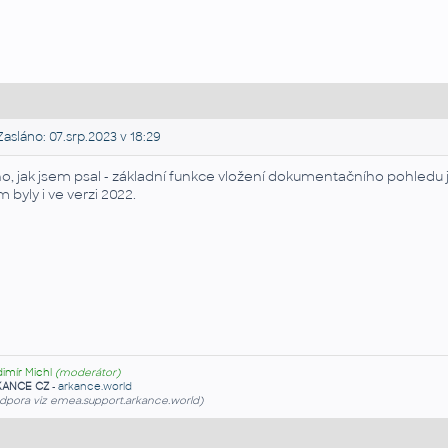
asláno: 07.srp.2023 v 18:29
o, jak jsem psal - základní funkce vložení dokumentačního pohledu jso
m byly i ve verzi 2022.
dimír Michl
(moderátor)
KANCE CZ
-
arkance.world
dpora viz emea.support.arkance.world)