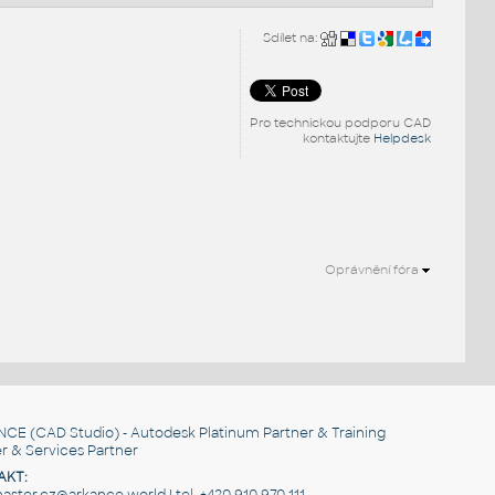
Sdílet na:
Pro technickou podporu CAD
kontaktujte
Helpdesk
Oprávnění fóra
.
NCE
(CAD Studio) - Autodesk Platinum Partner & Training
r & Services Partner
AKT: