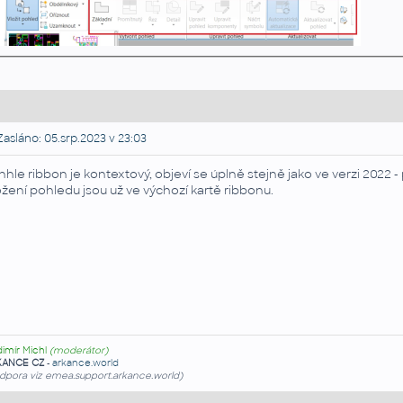
asláno: 05.srp.2023 v 23:03
nhle ribbon je kontextový, objeví se úplně stejně jako ve verzi 202
ožení pohledu jsou už ve výchozí kartě ribbonu.
dimír Michl
(moderátor)
KANCE CZ
-
arkance.world
dpora viz emea.support.arkance.world)