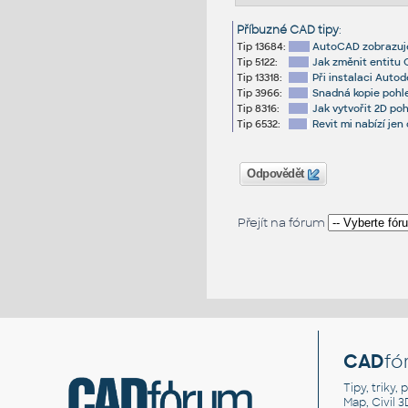
Příbuzné CAD tipy
:
Tip 13684:
AutoCAD zobrazuje
Tip 5122:
Jak změnit entitu 
Tip 13318:
Při instalaci Auto
Tip 3966:
Snadná kopie pohle
Tip 8316:
Jak vytvořit 2D po
Tip 6532:
Revit mi nabízí jen 
Odpovědět
Přejít na fórum
CAD
fó
Tipy, triky
Map, Civil 