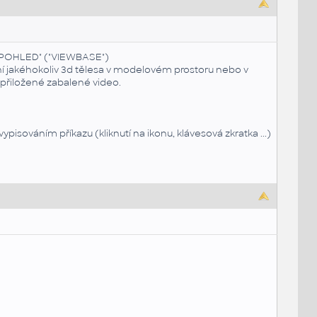
Í POHLED" ("VIEWBASE")
ní jakéhokoliv 3d tělesa v modelovém prostoru nebo v
 přiložené zabalené video.
sováním příkazu (kliknutí na ikonu, klávesová zkratka ...)