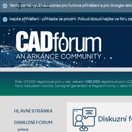
Tento portál využívá cookies pro funkce přihlášení a pro Google rek
CAD FÓRUM - TIPY A TRIKY | UTILITY | DISKUZE | BLOKY |
Nejste přihlášeni - přihlaste se prosím. Pokud dosud nejste ve fóru za
Přes 123.000 registrovaných u nás, celkem
1.130.000
registrovaných (C
Nový
Kalkulátor nosníků
,
Spirograf generátor
a
Regresní křivky
v sekci
P
HLAVNÍ STRÁNKA
Diskuzní 
DISKUZNÍ FÓRUM
pokyny