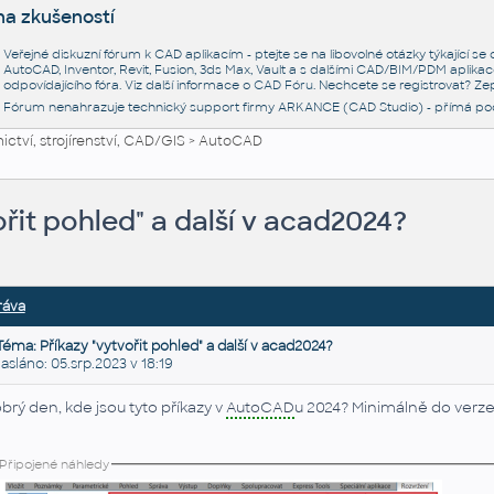
na zkušeností
Veřejné diskuzní fórum k CAD aplikacím - ptejte se na libovolné otázky týkající s
AutoCAD, Inventor, Revit, Fusion, 3ds Max, Vault a s dalšími CAD/BIM/PDM aplikac
odpovídajícího fóra. Viz další informace o
CAD Fóru
. Nechcete se registrovat? Zep
Fórum nenahrazuje technický support firmy ARKANCE (CAD Studio) - přímá po
ctví, strojírenství, CAD/GIS
>
AutoCAD
ořit pohled" a další v acad2024?
ráva
Téma: Příkazy "vytvořit pohled" a další v acad2024?
láno: 05.srp.2023 v 18:19
brý den, kde jsou tyto příkazy v
AutoCAD
u 2024? Minimálně do verze 
Připojené náhledy