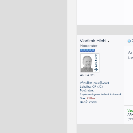
Vladimír Michl
Z
Moderátor
An
ta
ARKANCE
Přihlášen:
09.zář.2004
Lokalita:
ČR (JČ)
Používám:
Implementujeme řešení Autodesk
Stav:
Offline
Bodů:
22208
Vla
AR
(po