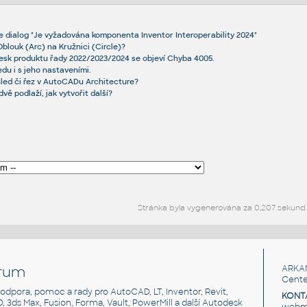
 dialog "Je vyžadována komponenta Inventor Interoperability 2024"
Oblouk (Arc) na Kružnici (Circle)?
desk produktu řady 2022/2023/2024 se objeví Chyba 4005.
du i s jeho nastaveními.
hled či řez v AutoCADu Architecture?
dvě podlaží, jak vytvořit další?
Stránka byla vygenerována za 0,207 sekund
rum
ARKA
Cente
, podpora, pomoc a rady pro AutoCAD, LT, Inventor, Revit,
KONT
3D, 3ds Max, Fusion, Forma, Vault, PowerMill a další Autodesk