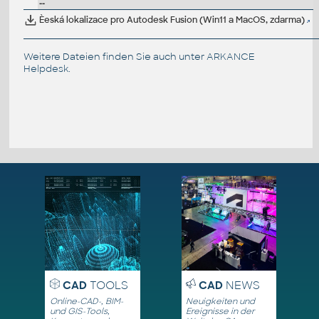
--
Èeská lokalizace pro Autodesk Fusion (Win11 a MacOS, zdarma)
Weitere Dateien finden Sie auch unter
ARKANCE
Helpdesk
.
CAD
TOOLS
CAD
NEWS
Online-CAD-, BIM-
Neuigkeiten und
und GIS-Tools,
Ereignisse in der