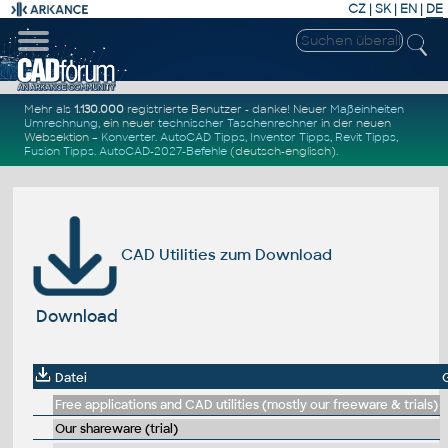
CZ
|
SK
|
EN
|
DE
Mehr als
1.130.000
registrierte Benutzer - danke! Neuer
Maßeinheiten
Umrechnung
, ein neuer
technischer Taschenrechner
in der neuen
Websektion –
Konverter
.
AutoCAD Tipps
,
Inventor Tipps
,
Revit Tipps
,
Fusion Tipps
.
AutoCAD-2027-Befehle
(deutsch-englisch).
CAD Utilities zum Download
Download
Datei
Free applications and CAD utilities (mostly our freeware & trials)
Our shareware (trial)