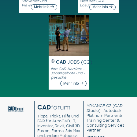
Konverter und
Welt der CAx-
Viewer
Lösungen
Mehr info
Mehr info
CAD
JOBS (CZ)
Ihre CAD-Karriere -
Jobangebote und -
gesuche
Mehr info
CAD
forum
ARKANCE CZ
(CAD
Studio) - Autodesk
Platinum Partner &
Tipps, Tricks, Hilfe und
Training Center &
FAQ für AutoCAD, LT,
Consulting Services
Inventor, Revit, Civil 3D,
Partner
Fusion, Forma, 3ds Max
und andere Autodesk-