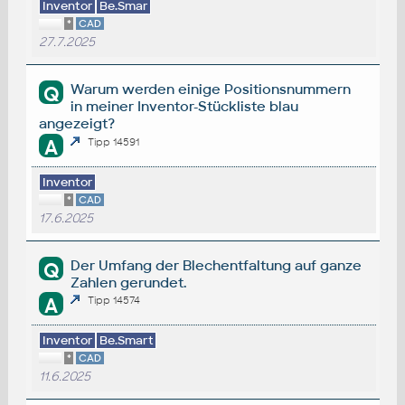
Inventor
Be.Smar
*
CAD
27.7.2025
Warum werden einige Positionsnummern
Q
in meiner Inventor-Stückliste blau
angezeigt?
A
Tipp 14591
Inventor
*
CAD
17.6.2025
Der Umfang der Blechentfaltung auf ganze
Q
Zahlen gerundet.
A
Tipp 14574
Inventor
Be.Smart
*
CAD
11.6.2025