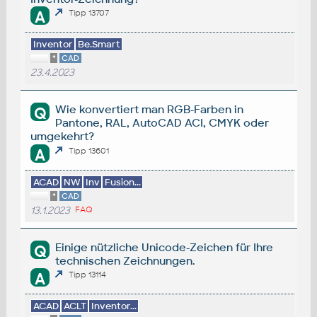
A
Tipp 13707
Inventor
Be.Smart
*
CAD
23.4.2023
Wie konvertiert man RGB-Farben in
Q
Pantone, RAL, AutoCAD ACI, CMYK oder
umgekehrt?
A
Tipp 13601
ACAD
NW
Inv
Fusion...
*
CAD
13.1.2023
FAQ
Einige nützliche Unicode-Zeichen für Ihre
Q
technischen Zeichnungen.
A
Tipp 13114
ACAD
ACLT
Inventor...