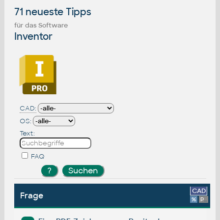
71 neueste Tipps
für das Software
Inventor
CAD:
OS:
Text:
FAQ
CAD
Frage
%
Platform