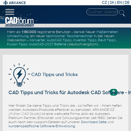
CZ
|
SK
|
EN
|
DE
Mehr als
1.130.000
registrierte Benutzer - danke! Neuer
Maßeinheiten
Umrechnung
, ein neuer
technischer Taschenrechner
in der neuen
Websektion –
Konverter
.
AutoCAD Tipps
,
Inventor Tipps
,
Revit Tipps
,
Fusion Tipps
.
AutoCAD-2027-Befehle
(deutsch-englisch).
CAD Tipps und Tricks
?
CAD Tipps und Tricks für Autodesk CAD Software - I
Hier finden Sie kleine Tipps und Tricks die - so hoffen wir - Ihnen helfen
werden, Autodesk-Produkte effektiver zu benutzen. ARKANCE CZ
(früher CAD Studio)
ist eine weltweite Firma, aktiv als Autodesk
Platinum Partner, Entwickler und Schulungpartner seit 1990. Sehen Sie
auch nach den support-Dateien auf unserer
Download-Seite
und
kundenspezifische Software-Entwicklung
.