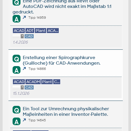
Eine PDF-Zeichnung aus Revit oder
Q
AutoCAD wird nicht exakt im Maßstab 1:1
gedruckt.
A
Tipp 14959
ACAD
ADT
Plant
ACA...
*
CAD
1.4.2026
Erstellung einer Spirographkurve
Q
(Guilloche) für CAD-Anwendungen.
A
Tipp 14866
ACAD
ACADM
Plant
C...
*
CAD
15.1.2026
Ein Tool zur Umrechnung physikalischer
Q
Maßeinheiten in einer Inventor-Palette.
A
Tipp 14645