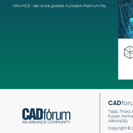
ARKANCE - der erste globale Autodesk Platinum Partner
CAD
for
Tipps, Tricks,
Fusion, Form
ARKANCE)
Copyright © 