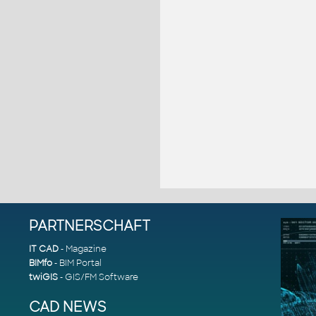
PARTNERSCHAFT
IT CAD
- Magazine
BIMfo
- BIM Portal
twiGIS
- GIS/FM Software
CAD NEWS