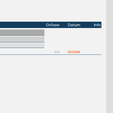
Grösse
Datum
Info
3MB
29.5.2026