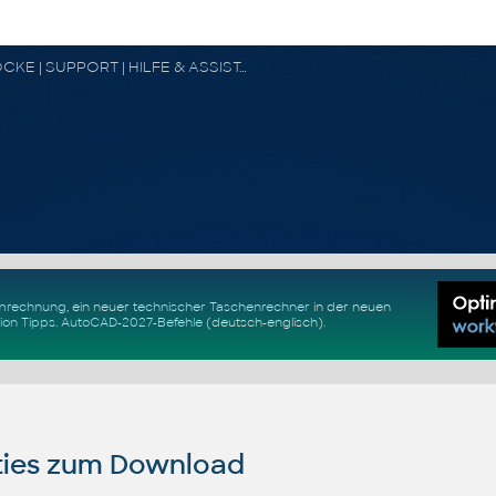
CAD FORUM - TIPPS & TRICKS | UTILITIES | DISKUSSION | BLÖCKE | SUPPORT | HILFE & ASSISTANCE
Umrechnung
, ein neuer
technischer Taschenrechner
in der neuen
ion Tipps
.
AutoCAD-2027-Befehle
(deutsch-englisch).
ties zum Download