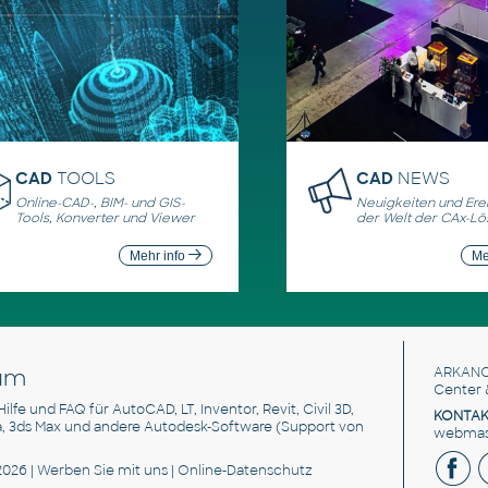
CAD
TOOLS
CAD
NEWS
Online-CAD-, BIM- und GIS-
Neuigkeiten und Erei
Tools, Konverter und Viewer
der Welt der CAx-L
Mehr info
Me
um
ARKANC
Center 
 Hilfe und FAQ für AutoCAD, LT, Inventor, Revit, Civil 3D,
KONTAK
a, 3ds Max und andere Autodesk-Software (Support von
webmast
2026 |
Werben Sie
mit uns |
Online-Datenschutz