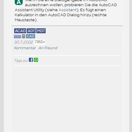
A
ausrechnen wollen, probieren Sie die AutoCAD
Assistant Utility (siehe
Assistant
). Es fügt einen
Kalkulator in den AutoCAD Dialog hinzu (rechte
Maustaste).
ACAD
ADT
MDT
*
CAD
30.7.2002
7955×
Kommentar
An Freund
Tipp zu: