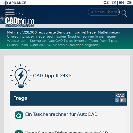
CZ
|
SK
|
EN
|
DE
Mehr als
1.128.000
registrierte Benutzer - danke! Neuer
Maßeinheiten
Umrechnung
, ein neuer
technischer Taschenrechner
in der neuen
Websektion –
Konverter
.
AutoCAD Tipps
,
Inventor Tipps
,
Revit Tipps
,
Fusion Tipps
.
AutoCAD-2027-Befehle
(deutsch-englisch).
CAD Tipp # 2431:
CAD
Frage
%
Platform
Ein Taschenrechner für AutoCAD.
Q
Wenn Sie eine Dialogangabe im AutoCAD