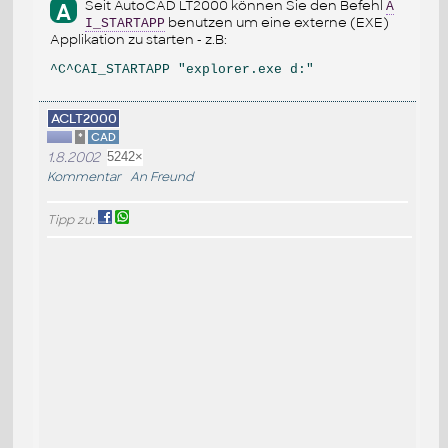
Seit AutoCAD LT2000 können Sie den Befehl
A
A
benutzen um eine externe (EXE)
I_STARTAPP
Applikation zu starten - z.B:
ACLT2000
*
CAD
1.8.2002
5242×
Kommentar
An Freund
Tipp zu: