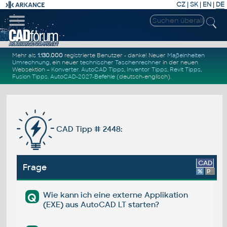
CZ
|
SK
|
EN
|
DE
Mehr als
1.130.000
registrierte Benutzer - danke! Neuer
Maßeinheiten
Umrechnung
, ein neuer
technischer Taschenrechner
in der neuen
Websektion –
Konverter
.
AutoCAD Tipps
,
Inventor Tipps
,
Revit Tipps
,
Fusion Tipps
.
AutoCAD-2027-Befehle
(deutsch-englisch).
CAD Tipp # 2448:
CAD
Frage
%
Platform
Wie kann ich eine externe Applikation
Q
(EXE) aus AutoCAD LT starten?