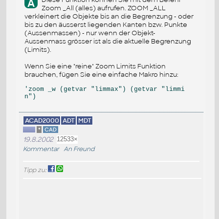
A
Zoom _All (alles) aufrufen. ZOOM _ALL
verkleinert die Objekte bis an die Begrenzung - oder
bis zu den äusserst liegenden Kanten bzw. Punkte
(Aussenmassen) - nur wenn der Objekt-
Aussenmass grösser ist als die aktuelle Begrenzung
(Limits).
Wenn Sie eine "reine" Zoom Limits Funktion
brauchen, fügen Sie eine einfache Makro hinzu:
'zoom _w (getvar "limmax") (getvar "limmi
n")
ACAD2000
ADT
MDT
*
CAD
19.8.2002
12533×
Kommentar
An Freund
Tipp zu: