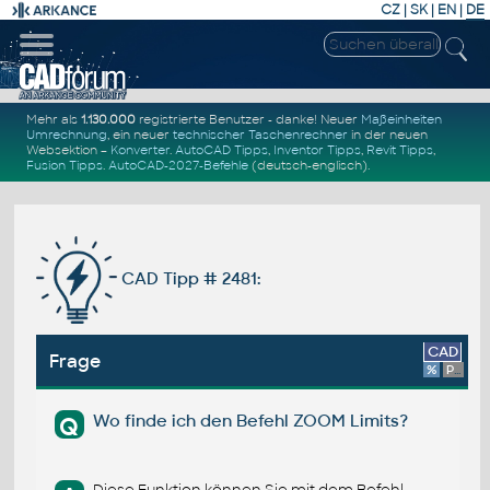
CZ
|
SK
|
EN
|
DE
Mehr als
1.130.000
registrierte Benutzer - danke! Neuer
Maßeinheiten
Umrechnung
, ein neuer
technischer Taschenrechner
in der neuen
Websektion –
Konverter
.
AutoCAD Tipps
,
Inventor Tipps
,
Revit Tipps
,
Fusion Tipps
.
AutoCAD-2027-Befehle
(deutsch-englisch).
CAD Tipp # 2481:
CAD
Frage
%
Platform
Wo finde ich den Befehl ZOOM Limits?
Q
Diese Funktion können Sie mit dem Befehl