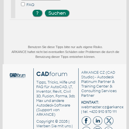
FAQ
Benutzen Sie diese Tipps bitte nur aufs eigene Risiko.
ARKANCE haftet nicht bei eventuellen Schäden oder Problemen die durch die
Benutzung dieser Tipps entstehen können.
CAD
forum
ARKANCE CZ
(CAD
Studio) - Autodesk
Platinum Partner &
Tipps, Tricks, Hilfe und
Training Center &
FAQ für AutoCAD, LT,
Consulting Services
Inventor, Revit, Civil
Partner
3D, Fusion, Forma, 3ds
Max und andere
KONTAKT:
Autodesk-Software
webmaster.cz@arkance.wo
(Support von
| tel. +420 910 970 111
ARKANCE)
Copyright © 2026 |
Werben Sie
mit uns |