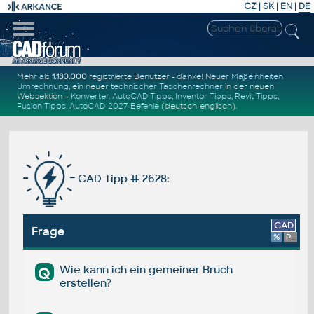
CZ
|
SK
|
EN
|
DE
Mehr als
1.130.000
registrierte Benutzer - danke! Neuer
Maßeinheiten
Umrechnung
, ein neuer
technischer Taschenrechner
in der neuen
Websektion –
Konverter
.
AutoCAD Tipps
,
Inventor Tipps
,
Revit Tipps
,
Fusion Tipps
.
AutoCAD-2027-Befehle
(deutsch-englisch).
CAD Tipp # 2628:
CAD
Frage
%
Platform
Wie kann ich ein gemeiner Bruch
Q
erstellen?