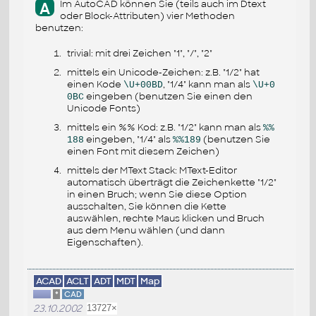
Im AutoCAD können Sie (teils auch im Dtext
A
oder Block-Attributen) vier Methoden
benutzen:
trivial: mit drei Zeichen "1", "/", "2"
mittels ein Unicode-Zeichen: z.B. "1/2" hat
einen Kode
, "1/4" kann man als
\U+00BD
\U+0
eingeben (benutzen Sie einen den
0BC
Unicode Fonts)
mittels ein %% Kod: z.B. "1/2" kann man als
%%
eingeben, "1/4" als
(benutzen Sie
188
%%189
einen Font mit diesem Zeichen)
mittels der MText Stack: MText-Editor
automatisch überträgt die Zeichenkette "1/2"
in einen Bruch; wenn Sie diese Option
ausschalten, Sie können die Kette
auswählen, rechte Maus klicken und Bruch
aus dem Menu wählen (und dann
Eigenschaften).
ACAD
ACLT
ADT
MDT
Map
*
CAD
23.10.2002
13727×