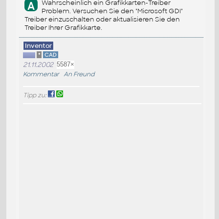
Wahrscheinlich ein Grafikkarten-Treiber
A
Problem. Versuchen Sie den "Microsoft GDI"
Treiber einzuschalten oder aktualisieren Sie den
Treiber Ihrer Grafikkarte.
Inventor
*
CAD
21.11.2002
5587×
Kommentar
An Freund
Tipp zu: