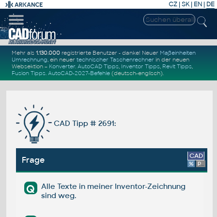
CZ
|
SK
|
EN
|
DE
Mehr als
1.130.000
registrierte Benutzer - danke! Neuer
Maßeinheiten
Umrechnung
, ein neuer
technischer Taschenrechner
in der neuen
Websektion –
Konverter
.
AutoCAD Tipps
,
Inventor Tipps
,
Revit Tipps
,
Fusion Tipps
.
AutoCAD-2027-Befehle
(deutsch-englisch).
CAD Tipp # 2691:
CAD
Frage
%
Platform
Alle Texte in meiner Inventor-Zeichnung
Q
sind weg.