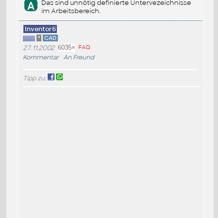
Das sind unnötig definierte Untervezeichnisse
A
im Arbeitsbereich.
Inventor6
*
CAD
27.11.2002
6035×
FAQ
Kommentar
An Freund
Tipp zu: