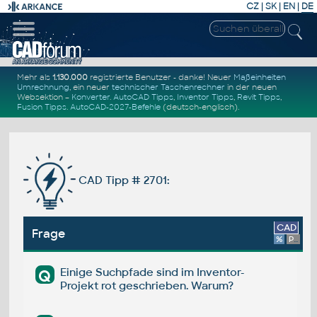
CZ
|
SK
|
EN
|
DE
Mehr als
1.130.000
registrierte Benutzer - danke! Neuer
Maßeinheiten
Umrechnung
, ein neuer
technischer Taschenrechner
in der neuen
Websektion –
Konverter
.
AutoCAD Tipps
,
Inventor Tipps
,
Revit Tipps
,
Fusion Tipps
.
AutoCAD-2027-Befehle
(deutsch-englisch).
CAD Tipp # 2701:
CAD
Frage
%
Platform
Einige Suchpfade sind im Inventor-
Q
Projekt rot geschrieben. Warum?