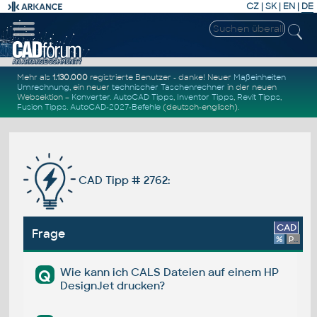
CZ
|
SK
|
EN
|
DE
Mehr als
1.130.000
registrierte Benutzer - danke! Neuer
Maßeinheiten
Umrechnung
, ein neuer
technischer Taschenrechner
in der neuen
Websektion –
Konverter
.
AutoCAD Tipps
,
Inventor Tipps
,
Revit Tipps
,
Fusion Tipps
.
AutoCAD-2027-Befehle
(deutsch-englisch).
CAD Tipp # 2762:
CAD
Frage
%
Platform
Wie kann ich CALS Dateien auf einem HP
Q
DesignJet drucken?