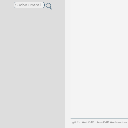
gilt für:
AutoCAD
·
AutoCAD Architecture