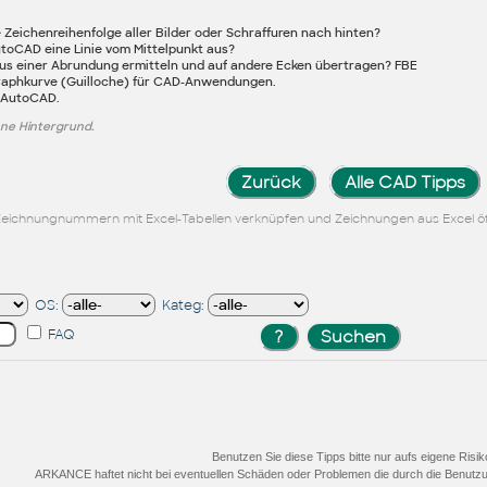
 Zeichenreihenfolge aller Bilder oder Schraffuren nach hinten?
toCAD eine Linie vom Mittelpunkt aus?
us einer Abrundung ermitteln und auf andere Ecken übertragen? FBE
graphkurve (Guilloche) für CAD-Anwendungen.
 AutoCAD.
ne Hintergrund.
Zurück
Alle CAD Tipps
Zeichnungnummern mit Excel-Tabellen verknüpfen und Zeichnungen aus Excel ö
OS:
Kateg:
FAQ
Benutzen Sie diese Tipps bitte nur aufs eigene Risik
ARKANCE haftet nicht bei eventuellen Schäden oder Problemen die durch die Benutzu