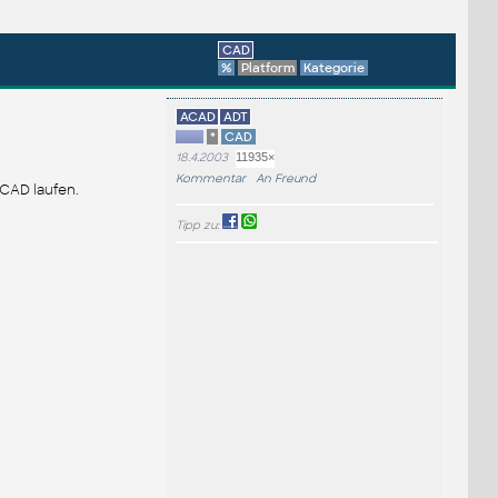
CAD
%
Platform
Kategorie
ACAD
ADT
*
CAD
18.4.2003
11935×
Kommentar
An Freund
oCAD laufen.
Tipp zu: