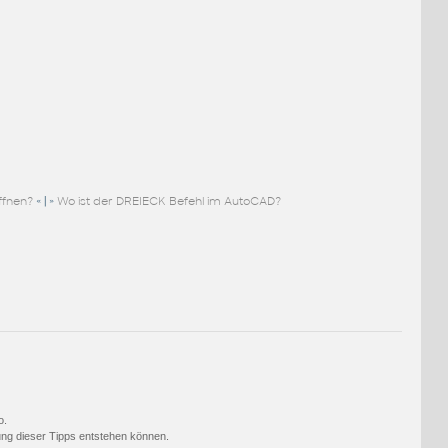
« | »
ffnen?
Wo ist der DREIECK Befehl im AutoCAD?
o.
ng dieser Tipps entstehen können.