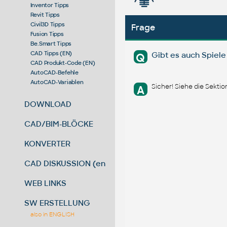
Inventor Tipps
Revit Tipps
Civil3D Tipps
Frage
Fusion Tipps
Be.Smart Tipps
CAD Tipps (EN)
Gibt es auch Spiel
Q
CAD Produkt-Code (EN)
AutoCAD-Befehle
AutoCAD-Variablen
Sicher! Siehe die Sekti
A
DOWNLOAD
CAD/BIM-BLÖCKE
KONVERTER
CAD DISKUSSION (en)
WEB LINKS
SW ERSTELLUNG
also in ENGLISH