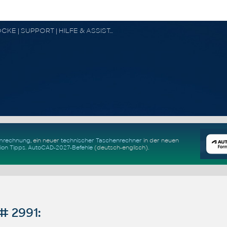
CAD FORUM - TIPPS & TRICKS | UTILITIES | DISKUSSION | BLÖCKE | SUPPORT | HILFE & ASSISTANCE
Umrechnung
, ein neuer
technischer Taschenrechner
in der neuen
ion Tipps
.
AutoCAD-2027-Befehle
(deutsch-englisch).
# 2991: