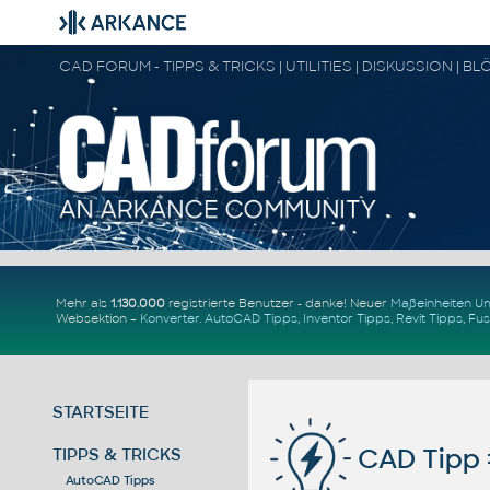
Mehr als
1.130.000
registrierte Benutzer - danke! Neuer
Maßeinheiten 
Websektion –
Konverter
.
AutoCAD Tipps
,
Inventor Tipps
,
Revit Tipps
,
Fus
STARTSEITE
CAD Tipp 
TIPPS & TRICKS
AutoCAD Tipps