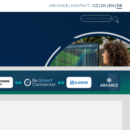
ARKANCE
|
KONTAKT
-
CZ
|
SK
|
EN
|
DE