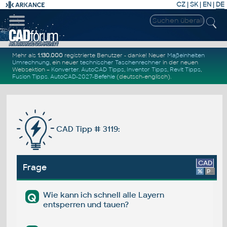
CZ
|
SK
|
EN
|
DE
Mehr als
1.130.000
registrierte Benutzer - danke! Neuer
Maßeinheiten
Umrechnung
, ein neuer
technischer Taschenrechner
in der neuen
Websektion –
Konverter
.
AutoCAD Tipps
,
Inventor Tipps
,
Revit Tipps
,
Fusion Tipps
.
AutoCAD-2027-Befehle
(deutsch-englisch).
CAD Tipp # 3119:
CAD
Frage
%
Platform
Wie kann ich schnell alle Layern
Q
entsperren und tauen?