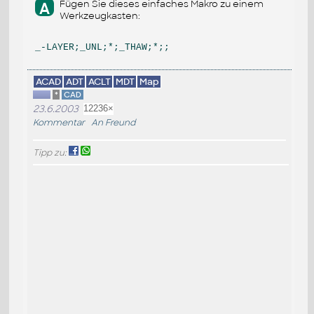
Fügen Sie dieses einfaches Makro zu einem
A
Werkzeugkasten:
ACAD
ADT
ACLT
MDT
Map
*
CAD
23.6.2003
12236×
Kommentar
An Freund
Tipp zu: