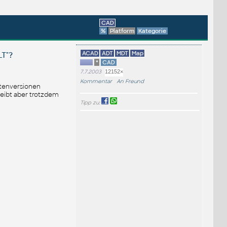
CAD
%
Platform
Kategorie
ACAD
ADT
MDT
Map
T"?
*
CAD
7.7.2003
12152×
Kommentar
An Freund
ntenversionen
eibt aber trotzdem
Tipp zu: