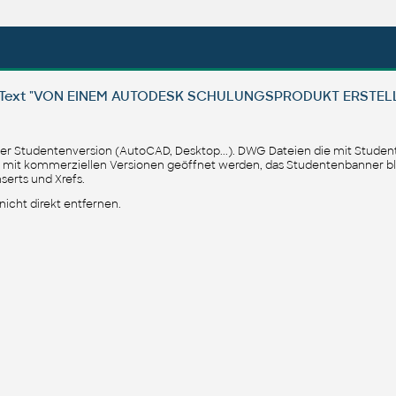
 Text "VON EINEM AUTODESK SCHULUNGSPRODUKT ERSTELL
ner Studentenversion (AutoCAD, Desktop...). DWG Dateien die mit Stude
mit kommerziellen Versionen geöffnet werden, das Studentenbanner bl
nserts und Xrefs.
icht direkt entfernen.