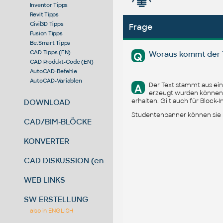
Inventor Tipps
Revit Tipps
Civil3D Tipps
Frage
Fusion Tipps
Be.Smart Tipps
CAD Tipps (EN)
Woraus kommt der
Q
CAD Produkt-Code (EN)
AutoCAD-Befehle
AutoCAD-Variablen
Der Text stammt aus ei
A
erzeugt wurden können 
erhalten. Gilt auch für Block-I
DOWNLOAD
Studentenbanner können sie n
CAD/BIM-BLÖCKE
KONVERTER
CAD DISKUSSION (en)
WEB LINKS
SW ERSTELLUNG
also in ENGLISH