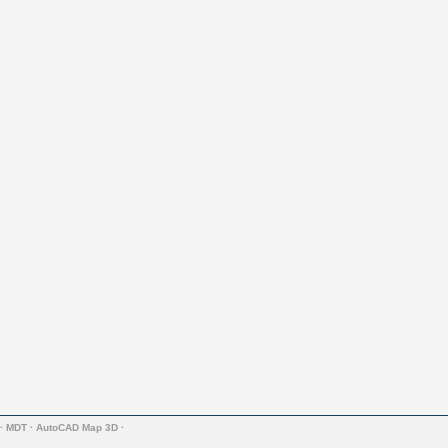
·
MDT
·
AutoCAD Map 3D
·