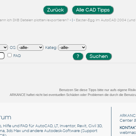
Zurück
Alle CAD Tipps
« | »
ann ich DXB Dateien plotten/exportieren?
Easter-Egg im AutoCAD 2004 (und 
OS:
Kateg:
FAQ
Benutzen Sie diese Tipps bitte nur aufs eigene Risik
ARKANCE haftet nicht bei eventuellen Schäden oder Problemen die durch die Benutzu
rum
ARKANC
Center &
s, Hilfe und FAQ für AutoCAD, LT, Inventor, Revit, Civil 3D,
KONTAK
rma, 3ds Max und andere Autodesk-Software (Support
webmaste
CE)