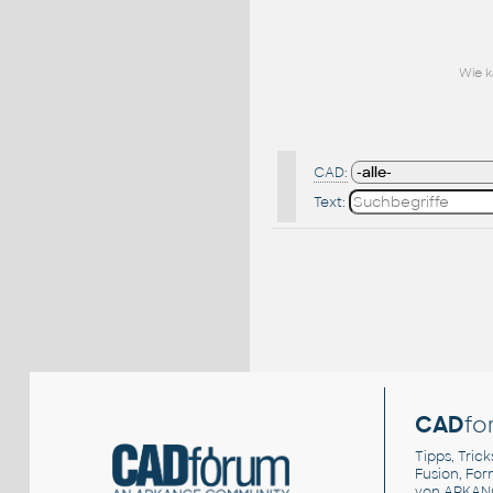
Wie k
CAD:
Text:
CAD
fo
Tipps, Trick
Fusion, Fo
von ARKAN