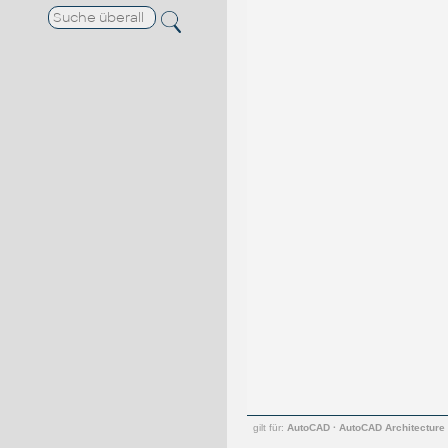
gilt für:
AutoCAD
·
AutoCAD Architecture