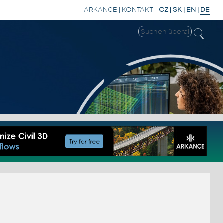
ARKANCE
|
KONTAKT
-
CZ
|
SK
|
EN
|
DE