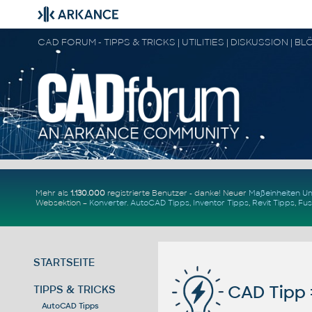
Mehr als
1.130.000
registrierte Benutzer - danke! Neuer
Maßeinheiten 
Websektion –
Konverter
.
AutoCAD Tipps
,
Inventor Tipps
,
Revit Tipps
,
Fus
STARTSEITE
CAD Tipp 
TIPPS & TRICKS
AutoCAD Tipps