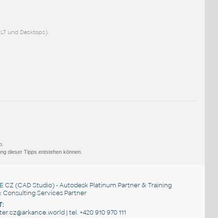
LT und Desktops).
o.
ng dieser Tipps entstehen können.
E CZ
(CAD Studio) - Autodesk Platinum Partner & Training
 Consulting Services Partner
T:
r.cz@arkance.world | tel. +420 910 970 111