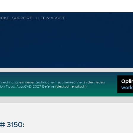
CAD FORUM - TIPPS & TRICKS | UTILITIES | DISKUSSION | BLÖCKE | SUPPORT | HILFE & ASSISTANCE
Umrechnung
, ein neuer
technischer Taschenrechner
in der neuen
ion Tipps
.
AutoCAD-2027-Befehle
(deutsch-englisch).
# 3150: