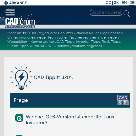
CZ
|
SK
|
EN
|
DE
Mehr als
1.130.000
registrierte Benutzer - danke! Neuer
Maßeinheiten
Umrechnung
, ein neuer
technischer Taschenrechner
in der neuen
Websektion –
Konverter
.
AutoCAD Tipps
,
Inventor Tipps
,
Revit Tipps
,
Fusion Tipps
.
AutoCAD-2027-Befehle
(deutsch-englisch).
CAD Tipp # 3201:
CAD
Frage
%
Platform
Welche IGES-Version ist exportiert aus
Q
Inventor?