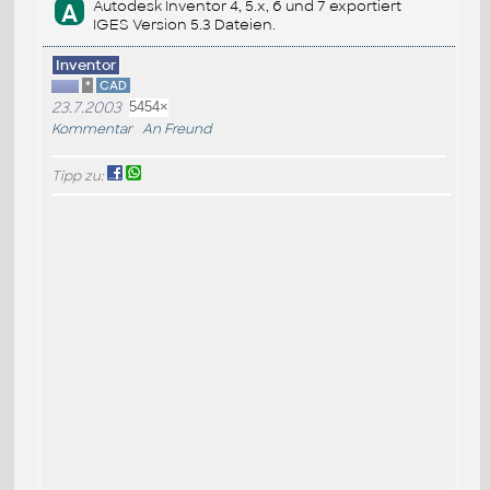
Autodesk Inventor 4, 5.x, 6 und 7 exportiert
A
IGES Version 5.3 Dateien.
Inventor
*
CAD
23.7.2003
5454×
Kommentar
An Freund
Tipp zu: