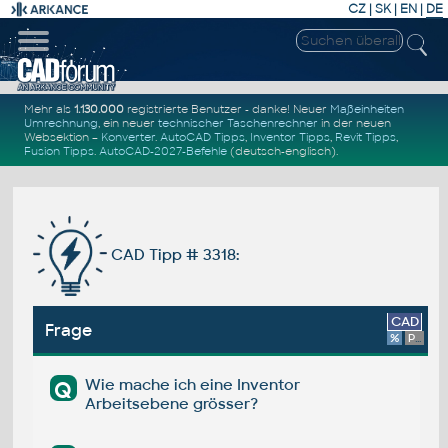
CZ
|
SK
|
EN
|
DE
Mehr als
1.130.000
registrierte Benutzer - danke! Neuer
Maßeinheiten
Umrechnung
, ein neuer
technischer Taschenrechner
in der neuen
Websektion –
Konverter
.
AutoCAD Tipps
,
Inventor Tipps
,
Revit Tipps
,
Fusion Tipps
.
AutoCAD-2027-Befehle
(deutsch-englisch).
CAD Tipp # 3318:
CAD
Frage
%
Platform
Wie mache ich eine Inventor
Q
Arbeitsebene grösser?