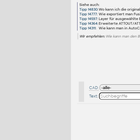
Siehe auch:
Tipp 14830
:
Wo kann ich die origi
Tipp 14777
:
Wie exportiert man F
Tipp 14597
:
Layer für ausgewählte 
Tipp 14364
:
Erweiterte ATTOUT/ATTIN
Tipp 14311
:
Wie kann man in AutoCA
Wir empfehlen:
Wie kann man den Bl
CAD:
Text: