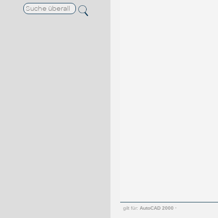
gilt für:
AutoCAD 2000
·