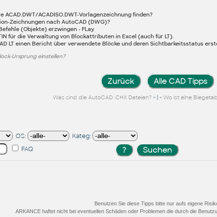
nale ACAD.DWT/ACADISO.DWT-Vorlagenzeichnung finden?
usion-Zeichnungen nach AutoCAD (DWG)?
Befehle (Objekte) erzwingen - FLay.
 für die Verwaltung von Blockattributen in Excel (auch für LT).
D LT einen Bericht über verwendete Blöcke und deren Sichtbarkeitsstatus erst
ock-Ursprung einstellen?
Zurück
Alle CAD Tipps
« | »
Was sind die AutoCAD .CHX Dateien?
Wo ist eine Biegetab
OS:
Kateg:
FAQ
Benutzen Sie diese Tipps bitte nur aufs eigene Risik
ARKANCE haftet nicht bei eventuellen Schäden oder Problemen die durch die Benutzu