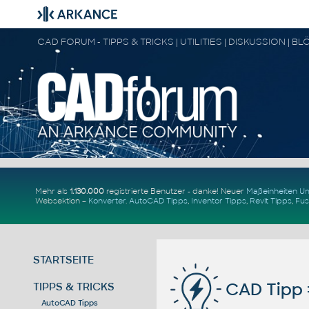
Mehr als
1.130.000
registrierte Benutzer - danke! Neuer
Maßeinheiten 
Websektion –
Konverter
.
AutoCAD Tipps
,
Inventor Tipps
,
Revit Tipps
,
Fus
STARTSEITE
CAD Tipp 
TIPPS & TRICKS
AutoCAD Tipps