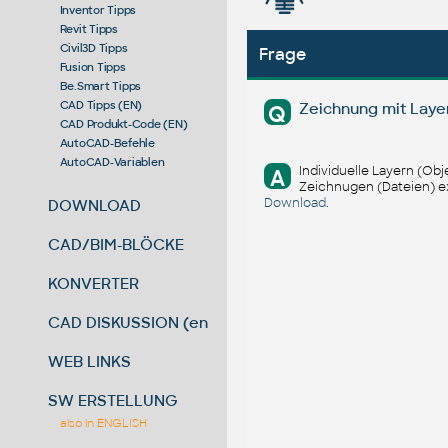
Inventor Tipps
Revit Tipps
Civil3D Tipps
Frage
Fusion Tipps
Be.Smart Tipps
CAD Tipps (EN)
Zeichnung mit Layer
Q
CAD Produkt-Code (EN)
AutoCAD-Befehle
AutoCAD-Variablen
Individuelle Layern (Obj
A
Zeichnugen (Dateien) ex
Download
.
DOWNLOAD
CAD/BIM-BLÖCKE
KONVERTER
CAD DISKUSSION (en)
WEB LINKS
SW ERSTELLUNG
also in ENGLISH