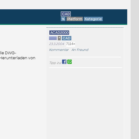
CAD
%
Platform
Kategorie
ACAD2000
*
CAD
23.3.2004
7114×
Kommentar
An Freund
elle DWG-
 Herunterladen von
Tipp zu: