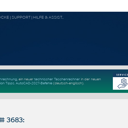
CAD FORUM - TIPPS & TRICKS | UTILITIES | DISKUSSION | BLÖCKE | SUPPORT | HILFE & ASSISTANCE
Umrechnung
, ein neuer
technischer Taschenrechner
in der neuen
ion Tipps
.
AutoCAD-2027-Befehle
(deutsch-englisch).
# 3683: