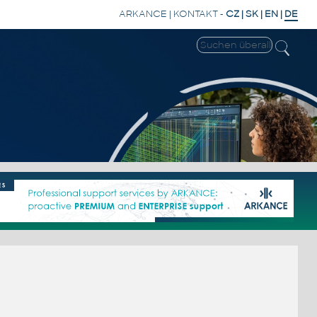
ARKANCE
|
KONTAKT
-
CZ
|
SK
|
EN
|
DE