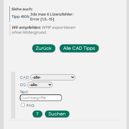
Siehe auch:
3ds max 6 Lizenzfehler:
Tipp 4105
:
Error [1.5.-15]
Wir empfehlen:
WMF exportieren
ohne Hintergrund.
Zurück
Alle CAD Tipps
CAD:
OS:
Text:
FAQ