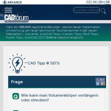
CZ
|
SK
|
EN
|
DE
Mehr als
1.130.000
registrierte Benutzer - danke! Neuer
Maßeinheiten
Umrechnung
, ein neuer
technischer Taschenrechner
in der neuen
Websektion –
Konverter
.
AutoCAD Tipps
,
Inventor Tipps
,
Revit Tipps
,
Fusion Tipps
.
AutoCAD-2027-Befehle
(deutsch-englisch).
CAD Tipp # 5273:
CAD
Frage
%
Platform
Wie kann man Volumenkörper verlängern
Q
oder strecken?