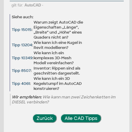
gilt für:
AutoCAD
·
Siehe auch:
Warum zeigt AutoCAD die
Eigenschaften „Länge“,
Tipp 15015
:
„Breite“ und „Höhe“ eines
Quaders nicht an?
Wie kann ich eine Kugel in
Tipp 13204
:
Revit modellieren?
Wie kann ich ein
Tipp 10349
:
komplexes 3D-Mesh
Modell vereinfachen?
Inventor: Rippen sind als
Tipp 8507
:
geschnitten dargestellt.
Wie kann ich ein 3D
Tipp 4061
:
Kegelstumpf im AutoCAD
konstruieren?
Wir empfehlen:
Wie kann man zwei Zeichenketten im
DIESEL verbinden?
Zurück
Alle CAD Tipps