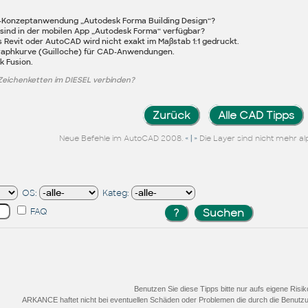
IM-Konzeptanwendung „Autodesk Forma Building Design“?
sind in der mobilen App „Autodesk Forma“ verfügbar?
 Revit oder AutoCAD wird nicht exakt im Maßstab 1:1 gedruckt.
graphkurve (Guilloche) für CAD-Anwendungen.
k Fusion.
Zeichenketten im DIESEL verbinden?
Zurück
Alle CAD Tipps
« | »
Neue Befehle im AutoCAD 2008.
Die Layer sind nicht mehr a
OS:
Kateg:
FAQ
Benutzen Sie diese Tipps bitte nur aufs eigene Risik
ARKANCE haftet nicht bei eventuellen Schäden oder Problemen die durch die Benutzu