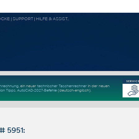
CAD FORUM - TIPPS & TRICKS | UTILITIES | DISKUSSION | BLÖCKE | SUPPORT | HILFE & ASSISTANCE
Umrechnung
, ein neuer
technischer Taschenrechner
in der neuen
ion Tipps
.
AutoCAD-2027-Befehle
(deutsch-englisch).
# 5951: