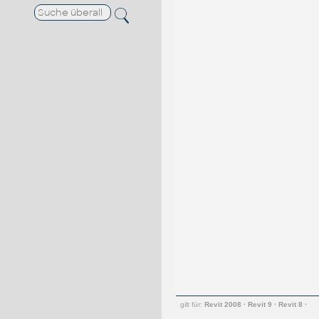
gilt für:
Revit 2008
·
Revit 9
·
Revit 8
·