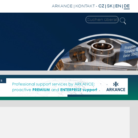
ARKANCE
|
KONTAKT
-
CZ
|
SK
|
EN
|
DE