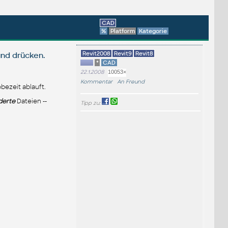
CAD
%
Platform
Kategorie
Revit2008
Revit9
Revit8
und drücken.
*
CAD
22.1.2008
10053×
Kommentar
An Freund
bezeit ablauft.
derte
Dateien --
Tipp zu: