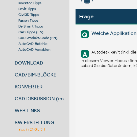
Inventor Tipps
Revit Tipps
Civil3D Tipps
Frage
Fusion Tipps
Be.Smart Tipps
CAD Tipps (EN)
Welche Applikation
Q
CAD Produkt-Code (EN)
AutoCAD-Befehle
AutoCAD-Variablen
Autodesk Revit (inkl. di
A
In diesem Viewer-Modus könne
DOWNLOAD
sobald Sie die Datei ändern, 
CAD/BIM-BLÖCKE
KONVERTER
CAD DISKUSSION (en)
WEB LINKS
SW ERSTELLUNG
also in ENGLISH