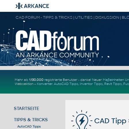
Mehr als
1.130.000
registrierte Benutzer - danke! Neuer
Maßeinheiten 
Websektion –
Konverter
.
AutoCAD Tipps
,
Inventor Tipps
,
Revit Tipps
,
Fus
STARTSEITE
CAD Tipp 
TIPPS & TRICKS
AutoCAD Tipps