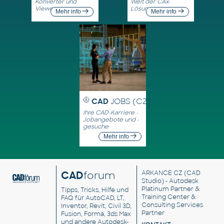
Konverter und
Welt der CAx-
Viewer
Lösungen
Mehr info
Mehr info
CAD
JOBS (CZ)
Ihre CAD-Karriere -
Jobangebote und -
gesuche
Mehr info
CAD
forum
ARKANCE CZ
(CAD
Studio) - Autodesk
Platinum Partner &
Tipps, Tricks, Hilfe und
Training Center &
FAQ für AutoCAD, LT,
Consulting Services
Inventor, Revit, Civil 3D,
Partner
Fusion, Forma, 3ds Max
und andere Autodesk-