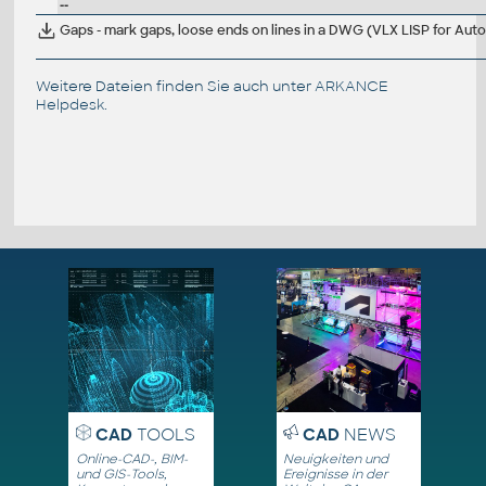
--
Gaps - mark gaps, loose ends on lines in a DWG (VLX LISP for Au
Weitere Dateien finden Sie auch unter
ARKANCE
Helpdesk
.
CAD
TOOLS
CAD
NEWS
Online-CAD-, BIM-
Neuigkeiten und
und GIS-Tools,
Ereignisse in der