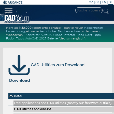
CZ
|
SK
|
EN
|
DE
Mehr als
1.130.000
registrierte Benutzer - danke! Neuer
Maßeinheiten
Umrechnung
, ein neuer
technischer Taschenrechner
in der neuen
Websektion –
Konverter
.
AutoCAD Tipps
,
Inventor Tipps
,
Revit Tipps
,
Fusion Tipps
.
AutoCAD-2027-Befehle
(deutsch-englisch).
CAD Utilities zum Download
Download
Datei
Free applications and CAD utilities (mostly our freeware & trials)
CAD Utilities and add-ins