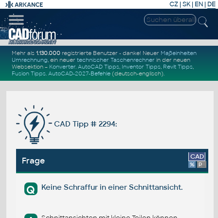
CZ
|
SK
|
EN
|
DE
Mehr als
1.130.000
registrierte Benutzer - danke! Neuer
Maßeinheiten
Umrechnung
, ein neuer
technischer Taschenrechner
in der neuen
Websektion –
Konverter
.
AutoCAD Tipps
,
Inventor Tipps
,
Revit Tipps
,
Fusion Tipps
.
AutoCAD-2027-Befehle
(deutsch-englisch).
CAD Tipp # 2294:
CAD
Frage
%
Platform
Keine Schraffur in einer Schnittansicht.
Q
Schnittansichten mit kleine Teilen können