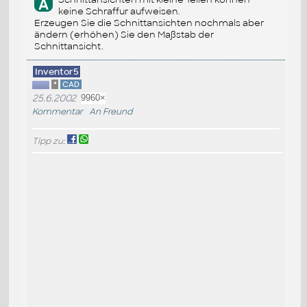
A
keine Schraffur aufweisen.
Erzeugen Sie die Schnittansichten nochmals aber
ändern (erhöhen) Sie den Maßstab der
Schnittansicht.
Inventor5
*
CAD
25.6.2002
9960×
Kommentar
An Freund
Tipp zu: