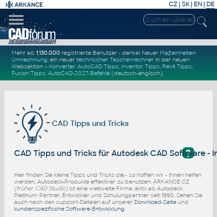
CZ
|
SK
|
EN
|
DE
Mehr als
1.130.000
registrierte Benutzer - danke! Neuer
Maßeinheiten
Umrechnung
, ein neuer
technischer Taschenrechner
in der neuen
Websektion –
Konverter
.
AutoCAD Tipps
,
Inventor Tipps
,
Revit Tipps
,
Fusion Tipps
.
AutoCAD-2027-Befehle
(deutsch-englisch).
CAD Tipps und Tricks
?
CAD Tipps und Tricks für Autodesk CAD Software - I
Hier finden Sie kleine Tipps und Tricks die - so hoffen wir - Ihnen helfen
werden, Autodesk-Produkte effektiver zu benutzen. ARKANCE CZ
(früher CAD Studio)
ist eine weltweite Firma, aktiv als Autodesk
Platinum Partner, Entwickler und Schulungpartner seit 1990. Sehen Sie
auch nach den support-Dateien auf unserer
Download-Seite
und
kundenspezifische Software-Entwicklung
.