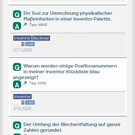
Ein Tool zur Umrechnung physikalischer
Q
Maßeinheiten in einer Inventor-Palette.
A
Tipp 14645
Inventor
Be.Smar
*
CAD
27.7.2025
Warum werden einige Positionsnummern
Q
in meiner Inventor-Stückliste blau
angezeigt?
A
Tipp 14591
Inventor
*
CAD
17.6.2025
Der Umfang der Blechentfaltung auf ganze
Q
Zahlen gerundet.