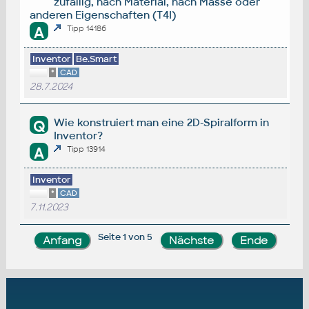
zufällig, nach Material, nach Masse oder
anderen Eigenschaften (T4I)
A
Tipp 14186
Inventor
Be.Smart
*
CAD
28.7.2024
Wie konstruiert man eine 2D-Spiralform in
Q
Inventor?
A
Tipp 13914
Inventor
*
CAD
7.11.2023
Seite 1 von 5