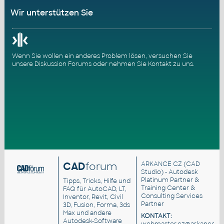
Wir unterstützen Sie
Wenn Sie wollen ein anderes Problem lösen, versuchen Sie
unsere
Diskussion Forums
oder nehmen Sie
Kontakt zu uns
.
CAD
forum
ARKANCE CZ
(CAD
Studio) - Autodesk
Platinum Partner &
Tipps, Tricks, Hilfe und
Training Center &
FAQ für AutoCAD, LT,
Consulting Services
Inventor, Revit, Civil
Partner
3D, Fusion, Forma, 3ds
Max und andere
KONTAKT:
Autodesk-Software
webmaster.cz@arkance.wo