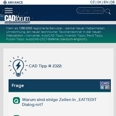
CZ
|
SK
|
EN
|
DE
Mehr als
1.130.000
registrierte Benutzer - danke! Neuer
Maßeinheiten
Umrechnung
, ein neuer
technischer Taschenrechner
in der neuen
Websektion –
Konverter
.
AutoCAD Tipps
,
Inventor Tipps
,
Revit Tipps
,
Fusion Tipps
.
AutoCAD-2027-Befehle
(deutsch-englisch).
CAD Tipp # 2322:
CAD
Frage
%
Platform
Warum sind einige Zeilen in _EATTEDIT
Q
Dialog rot?