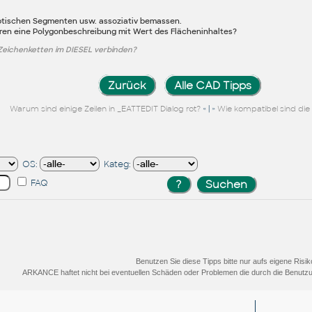
liptischen Segmenten usw. assoziativ bemassen.
ren eine Polygonbeschreibung mit Wert des Flächeninhaltes?
Zeichenketten im DIESEL verbinden?
Zurück
Alle CAD Tipps
« | »
Warum sind einige Zeilen in _EATTEDIT Dialog rot?
Wie kompatibel sind die
OS:
Kateg:
FAQ
Benutzen Sie diese Tipps bitte nur aufs eigene Risik
ARKANCE haftet nicht bei eventuellen Schäden oder Problemen die durch die Benutzu