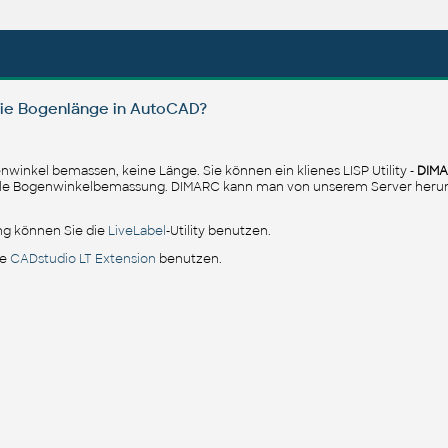
ie Bogenlänge in AutoCAD?
inkel bemassen, keine Länge. Sie können ein klienes LISP Utility -
DIM
ale Bogenwinkelbemassung. DIMARC kann man von unserem Server herun
ng können Sie die
LiveLabel
-Utility benutzen.
ie
CADstudio LT Extension
benutzen.