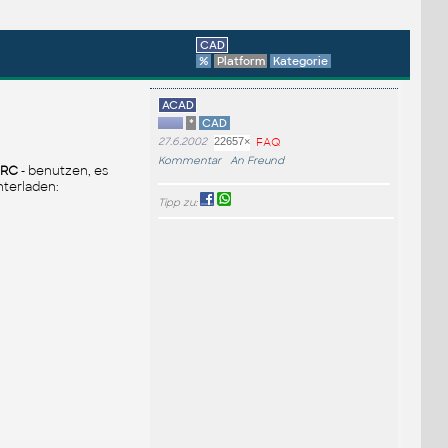
CAD
%
Platform
Kategorie
ACAD
*
CAD
27.6.2002
22657×
FAQ
Kommentar
An Freund
ARC
- benutzen, es
terladen:
Tipp zu: