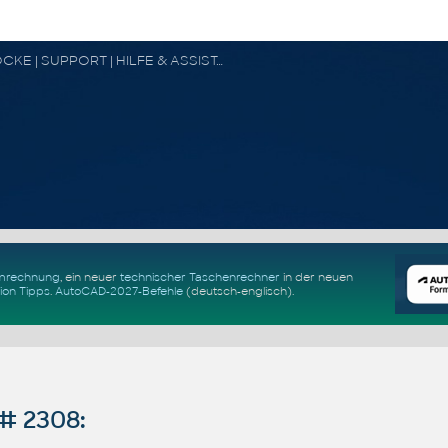
CAD FORUM - TIPPS & TRICKS | UTILITIES | DISKUSSION | BLÖCKE | SUPPORT | HILFE & ASSISTANCE
Umrechnung
, ein neuer
technischer Taschenrechner
in der neuen
ion Tipps
.
AutoCAD-2027-Befehle
(deutsch-englisch).
# 2308: