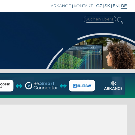
ARKANCE
|
KONTAKT
-
CZ
|
SK
|
EN
|
DE