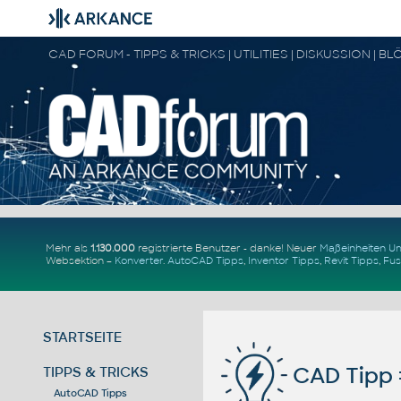
Mehr als
1.130.000
registrierte Benutzer - danke! Neuer
Maßeinheiten 
Websektion –
Konverter
.
AutoCAD Tipps
,
Inventor Tipps
,
Revit Tipps
,
Fus
STARTSEITE
CAD Tipp 
TIPPS & TRICKS
AutoCAD Tipps