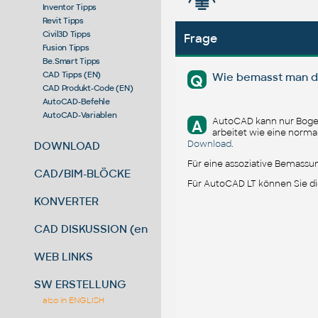
Inventor Tipps
Revit Tipps
Civil3D Tipps
Frage
Fusion Tipps
Be.Smart Tipps
CAD Tipps (EN)
Wie bemasst man d
Q
CAD Produkt-Code (EN)
AutoCAD-Befehle
AutoCAD-Variablen
AutoCAD kann nur Bogenw
A
arbeitet wie eine norm
Download
.
DOWNLOAD
Für eine assoziative Bemassu
CAD/BIM-BLÖCKE
Für AutoCAD LT können Sie d
KONVERTER
CAD DISKUSSION (en)
WEB LINKS
SW ERSTELLUNG
also in ENGLISH