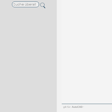
gilt für:
AutoCAD
·