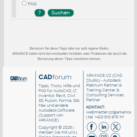
FAQ
Benutzen Sie diese Tipps bitte nur aufs eigene Risiko.
ARKANCE haftet nicht bei eventuellen Schäden oder Problemen die durch die
Benutzung dieser Tipps entstehen können.
CAD
forum
ARKANCE CZ
(CAD
Studio) - Autodesk
Platinum Partner &
Tipps, Tricks, Hilfe und
Training Center &
FAQ für AutoCAD, LT,
Consulting Services
Inventor, Revit, Civil
Partner
3D, Fusion, Forma, 3ds
Max und andere
KONTAKT:
Autodesk-Software
webmaster.cz@arkance.wo
(Support von
| tel. +420 910 970 111
ARKANCE)
Copyright © 2026 |
Werben Sie
mit uns |