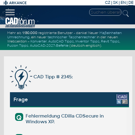
CZ
|
SK
|
EN
|
DE
Mehr als
1.130.000
registrierte Benutzer - danke! Neuer
Maßeinheiten
Umrechnung
, ein neuer
technischer Taschenrechner
in der neuen
Websektion –
Konverter
.
AutoCAD Tipps
,
Inventor Tipps
,
Revit Tipps
,
Fusion Tipps
.
AutoCAD-2027-Befehle
(deutsch-englisch).
CAD Tipp # 2345:
CAD
Frage
%
Platform
Fehlermeldung CDilla CDSecure in
Q
Windows XP.