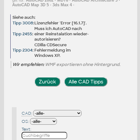
gilt für:
AutoCAD 2002
·
MDT6
·
AutoCAD Architecture 3
·
AutoCAD Map 3D 5
·
3ds Max 4
·
Siehe auch:
Tipp 3008
:
Lizenzfehler 'Error [16.1.7]'.
Muss ich AutoCAD nach
Tipp 2455
:
einer Reinstalation wieder-
autorisieren?
CDilla CDSecure
Tipp 2304
:
Fehlermeldung im
Windows XP.
Wir empfehlen:
WMF exportieren ohne Hintergrund.
Zurück
Alle CAD Tipps
CAD:
OS:
Text: