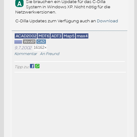
Sie brauchen ein Update für das C-Dilla
A
System in Windows XP. Nicht nötig für die
Netzwerkversionen.
C-Dilla Updates zum Verfügung auch an
Download
ACAD2002
MDT6
ADT3
Map5
max4
WinXP
CAD
9.7.2002
16162×
Kommentar
An Freund
Tipp zu: