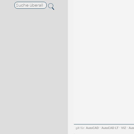
gilt für:
AutoCAD
·
AutoCAD LT
·
VIZ
·
Aut