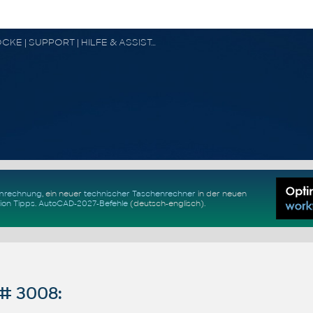
CAD FORUM - TIPPS & TRICKS | UTILITIES | DISKUSSION | BLÖCKE | SUPPORT | HILFE & ASSISTANCE
Umrechnung
, ein neuer
technischer Taschenrechner
in der neuen
ion Tipps
.
AutoCAD-2027-Befehle
(deutsch-englisch).
# 3008: