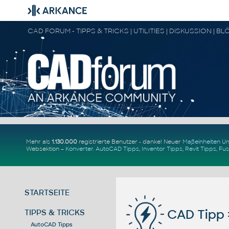
Mehr als
1.130.000
registrierte Benutzer - danke! Neuer
Maßeinheiten 
Websektion –
Konverter
.
AutoCAD Tipps
,
Inventor Tipps
,
Revit Tipps
,
Fus
STARTSEITE
CAD Tipp 
TIPPS & TRICKS
AutoCAD Tipps