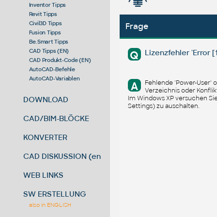
Inventor Tipps
Revit Tipps
Civil3D Tipps
Frage
Fusion Tipps
Be.Smart Tipps
CAD Tipps (EN)
Lizenzfehler 'Error [16
Q
CAD Produkt-Code (EN)
AutoCAD-Befehle
AutoCAD-Variablen
Fehlende 'Power-User' o
A
Verzeichnis oder Konflikt
Im Windows XP versuchen Sie d
DOWNLOAD
Settings) zu auschalten.
CAD/BIM-BLÖCKE
KONVERTER
CAD DISKUSSION (en)
WEB LINKS
SW ERSTELLUNG
also in ENGLISH