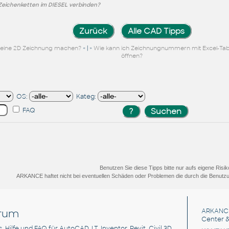
Zeichenketten im DIESEL verbinden?
Zurück
Alle CAD Tipps
« | »
e eine 2D Zeichnung machen?
Wie kann ich Zeichnungnummern mit Excel-Tab
öffnen?
OS:
Kateg:
FAQ
Benutzen Sie diese Tipps bitte nur aufs eigene Risik
ARKANCE haftet nicht bei eventuellen Schäden oder Problemen die durch die Benutzu
rum
ARKANC
Center &
s, Hilfe und FAQ für AutoCAD, LT, Inventor, Revit, Civil 3D,