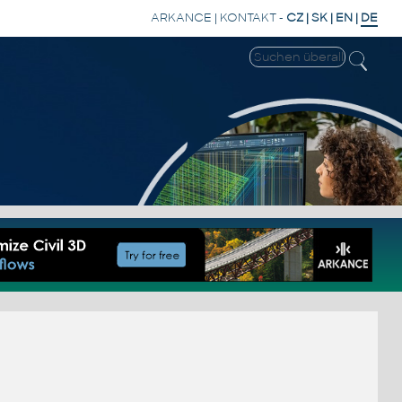
ARKANCE
|
KONTAKT
-
CZ
|
SK
|
EN
|
DE