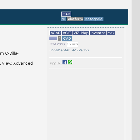
CAD
%
Platform
Kategorie
ACAD
ACLT
VIZ
Map
Inventor
Max
*
CAD
30.4.2003
15878×
Kommentar
An Freund
m C-Dilla-
s, View, Advanced
Tipp zu: