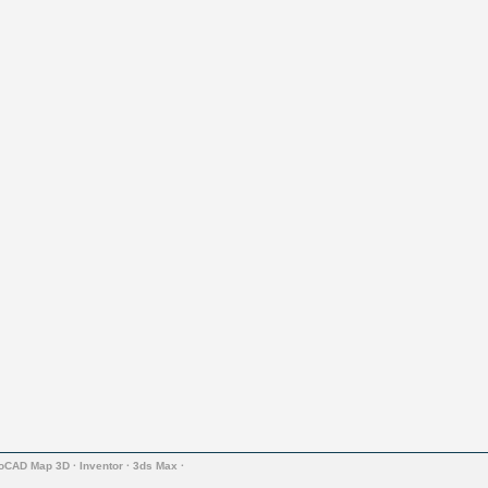
oCAD Map 3D
·
Inventor
·
3ds Max
·