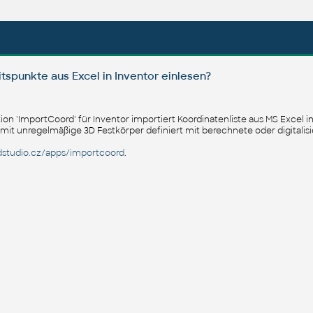
spunkte aus Excel in Inventor einlesen?
on 'ImportCoord' für Inventor importiert Koordinatenliste aus MS Excel i
amit unregelmäßige 3D Festkörper definiert mit berechnete oder digitalis
studio.cz/apps/importcoord
.