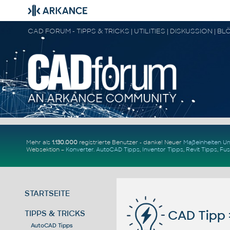
Mehr als
1.130.000
registrierte Benutzer - danke! Neuer
Maßeinheiten 
Websektion –
Konverter
.
AutoCAD Tipps
,
Inventor Tipps
,
Revit Tipps
,
Fus
STARTSEITE
CAD Tipp 
TIPPS & TRICKS
AutoCAD Tipps