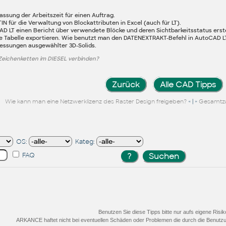
fassung der Arbeitszeit für einen Auftrag.
 für die Verwaltung von Blockattributen in Excel (auch für LT).
D LT einen Bericht über verwendete Blöcke und deren Sichtbarkeitsstatus erst
ne Tabelle exportieren. Wie benutzt man den DATENEXTRAKT-Befehl in AutoCAD L
messungen ausgewählter 3D-Solids.
Zeichenketten im DIESEL verbinden?
Zurück
Alle CAD Tipps
« | »
Wie kann man eine Netzwerklizenz des Raster Design freigeben?
Gesamtzah
OS:
Kateg:
FAQ
Benutzen Sie diese Tipps bitte nur aufs eigene Risik
ARKANCE haftet nicht bei eventuellen Schäden oder Problemen die durch die Benutzu