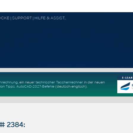
CAD FORUM - TIPPS & TRICKS | UTILITIES | DISKUSSION | BLÖCKE | SUPPORT | HILFE & ASSISTANCE
Umrechnung
, ein neuer
technischer Taschenrechner
in der neuen
ion Tipps
.
AutoCAD-2027-Befehle
(deutsch-englisch).
# 2384: