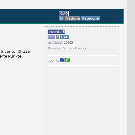
CAD
%
Platform
Kategorie
Inventor5
*
CAD
16.7.2002
10962×
Kommentar
An Freund
n Inventor Skizze
ierte Punkte
Tipp zu: