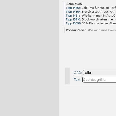
Siehe auch:
Tipp 14561
:
JobTime für Fusion - Er
Tipp 14364
:
Erweiterte ATTOUT/ATTIN
Tipp 14311
:
Wie kann man in AutoCA
Tipp 13810
:
Blockkoordinaten in ei
Tipp 13098
:
3DSolSz - Liste der Ab
Wir empfehlen:
Wie kann man zwei 
CAD:
Text: