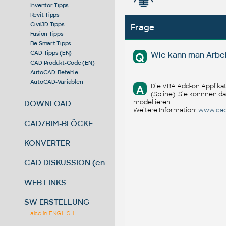
Inventor Tipps
Revit Tipps
Civil3D Tipps
Frage
Fusion Tipps
Be.Smart Tipps
CAD Tipps (EN)
Wie kann man Arbeit
Q
CAD Produkt-Code (EN)
AutoCAD-Befehle
AutoCAD-Variablen
Die VBA Add-on Applikati
A
(Spline). Sie könnnen d
modellieren.
DOWNLOAD
Weitere Information:
www.cad
CAD/BIM-BLÖCKE
KONVERTER
CAD DISKUSSION (en)
WEB LINKS
SW ERSTELLUNG
also in ENGLISH