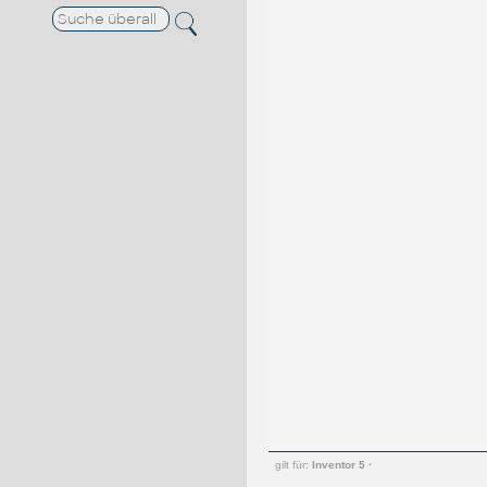
gilt für:
Inventor 5
·