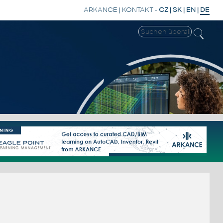
ARKANCE
|
KONTAKT
-
CZ
|
SK
|
EN
|
DE