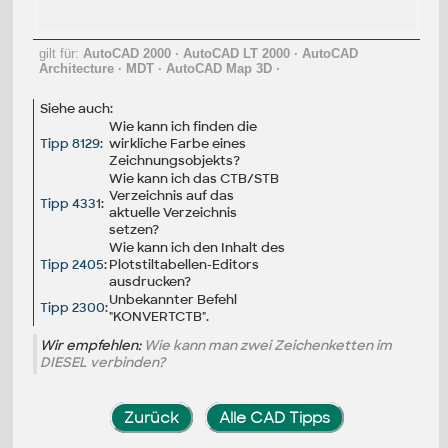
gilt für:
AutoCAD 2000
·
AutoCAD LT 2000
·
AutoCAD
Architecture
·
MDT
·
AutoCAD Map 3D
·
Siehe auch:
Wie kann ich finden die
Tipp 8129
:
wirkliche Farbe eines
Zeichnungsobjekts?
Wie kann ich das CTB/STB
Verzeichnis auf das
Tipp 4331
:
aktuelle Verzeichnis
setzen?
Wie kann ich den Inhalt des
Tipp 2405
:
Plotstiltabellen-Editors
ausdrucken?
Unbekannter Befehl
Tipp 2300
:
"KONVERTCTB".
Wir empfehlen:
Wie kann man zwei Zeichenketten im
DIESEL verbinden?
Zurück
Alle CAD Tipps