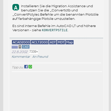
Installieren Sie die Migration Assistance und
A
benutzen Sie die _Convertctb und
_ConvertPstyles Befehle um die benannten Plotstile
auf farbahängige Plotsile umzustellen.
Es sind interne Befehle im AutoCAD LT und höhere
Versionen - siehe
.
KONVERTPSTILE
ACAD2000
ACLT2000
ADT
MDT
Map
*
CAD
22.8.2002
7339×
Kommentar
An Freund
Tipp zu: