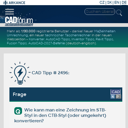
CZ
|
SK
|
EN
|
DE
Mehr als
1.130.000
registrierte Benutzer - danke! Neuer
Maßeinheiten
Umrechnung
, ein neuer
technischer Taschenrechner
in der neuen
Websektion –
Konverter
.
AutoCAD Tipps
,
Inventor Tipps
,
Revit Tipps
,
Fusion Tipps
.
AutoCAD-2027-Befehle
(deutsch-englisch).
CAD Tipp # 2496:
CAD
Frage
%
Platform
Wie kann man eine Zeichnung im STB-
Q
Styl in den CTB-Styl (oder umgekehrt)
konvertieren?