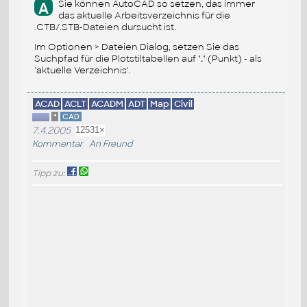
Sie können AutoCAD so setzen, das immer
A
das aktuelle Arbeitsverzeichnis für die
.CTB/.STB-Dateien dursucht ist.
Im Optionen > Dateien Dialog, setzen Sie das
Suchpfad für die Plotstiltabellen auf "
.
" (Punkt) - als
'aktuelle Verzeichnis'.
ACAD
ACLT
ACADM
ADT
Map
Civil
*
CAD
7.4.2005
12531×
Kommentar
An Freund
Tipp zu: