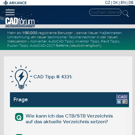
CZ
|
SK
|
EN
|
DE
Mehr als
1.130.000
registrierte Benutzer - danke! Neuer
Maßeinheiten
Umrechnung
, ein neuer
technischer Taschenrechner
in der neuen
Websektion –
Konverter
.
AutoCAD Tipps
,
Inventor Tipps
,
Revit Tipps
,
Fusion Tipps
.
AutoCAD-2027-Befehle
(deutsch-englisch).
CAD Tipp # 4331:
CAD
Frage
%
Platform
Wie kann ich das CTB/STB Verzeichnis
Q
auf das aktuelle Verzeichnis setzen?