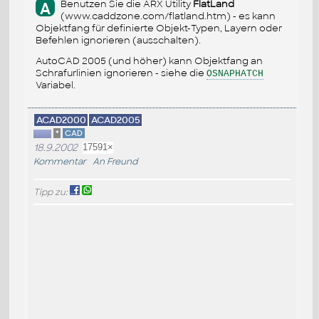
Benutzen Sie die ARX Utility
FlatLand
A
(www.caddzone.com/flatland.htm) - es kann
Objektfang für definierte Objekt-Typen, Layern oder
Befehlen ignorieren (ausschalten).
AutoCAD 2005 (und höher) kann Objektfang an
Schrafurlinien ignorieren - siehe die
OSNAPHATCH
Variabel.
ACAD2000
ACAD2005
*
CAD
18.9.2002
17591×
Kommentar
An Freund
Tipp zu: