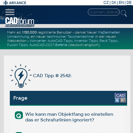
CZ
|
SK
|
EN
|
DE
Mehr als
1.130.000
registrierte Benutzer - danke! Neuer
Maßeinheiten
Umrechnung
, ein neuer
technischer Taschenrechner
in der neuen
Websektion –
Konverter
.
AutoCAD Tipps
,
Inventor Tipps
,
Revit Tipps
,
Fusion Tipps
.
AutoCAD-2027-Befehle
(deutsch-englisch).
CAD Tipp # 2542:
CAD
Frage
%
Platform
Wie kann man Objektfang so einstellen
Q
das er Schrafurlinien ignoriert?