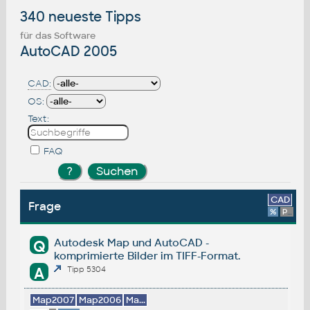
340 neueste Tipps
für das Software
AutoCAD 2005
CAD:
OS:
Text:
FAQ
CAD
Frage
%
Platform
Autodesk Map und AutoCAD -
Q
komprimierte Bilder im TIFF-Format.
A
Tipp 5304
Map2007
Map2006
Ma...