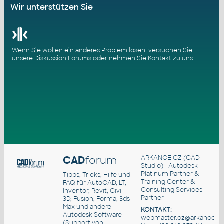
Wir unterstützen Sie
Wenn Sie wollen ein anderes Problem lösen, versuchen Sie
unsere
Diskussion Forums
oder nehmen Sie
Kontakt zu uns
.
CAD
forum
ARKANCE CZ
(CAD
Studio) - Autodesk
Platinum Partner &
Tipps, Tricks, Hilfe und
Training Center &
FAQ für AutoCAD, LT,
Consulting Services
Inventor, Revit, Civil
Partner
3D, Fusion, Forma, 3ds
Max und andere
KONTAKT:
Autodesk-Software
webmaster.cz@arkance.wo
(Support von