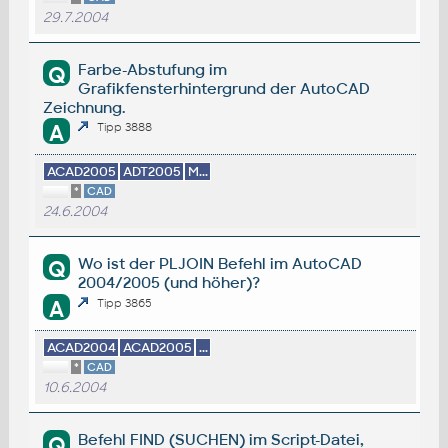
29.7.2004
Farbe-Abstufung im
Q
Grafikfensterhintergrund der AutoCAD
Zeichnung.
A
Tipp 3888
ACAD2005
ADT2005
M...
*
CAD
24.6.2004
Wo ist der PLJOIN Befehl im AutoCAD
Q
2004/2005 (und höher)?
A
Tipp 3865
ACAD2004
ACAD2005
...
*
CAD
10.6.2004
Befehl FIND (SUCHEN) im Script-Datei,
Q