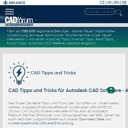
CZ
|
SK
|
EN
|
DE
Mehr als
1.130.000
registrierte Benutzer - danke! Neuer
Maßeinheiten
Umrechnung
, ein neuer
technischer Taschenrechner
in der neuen
Websektion –
Konverter
.
AutoCAD Tipps
,
Inventor Tipps
,
Revit Tipps
,
Fusion Tipps
.
AutoCAD-2027-Befehle
(deutsch-englisch).
CAD Tipps und Tricks
?
CAD Tipps und Tricks für Autodesk CAD Software -
Hier finden Sie kleine Tipps und Tricks die - so hoffen wir - Ihnen helfen
werden, Autodesk-Produkte effektiver zu benutzen. ARKANCE CZ
(früher CAD Studio)
ist eine weltweite Firma, aktiv als Autodesk
Platinum Partner, Entwickler und Schulungpartner seit 1990. Sehen Sie
auch nach den support-Dateien auf unserer
Download-Seite
und
kundenspezifische Software-Entwicklung
.