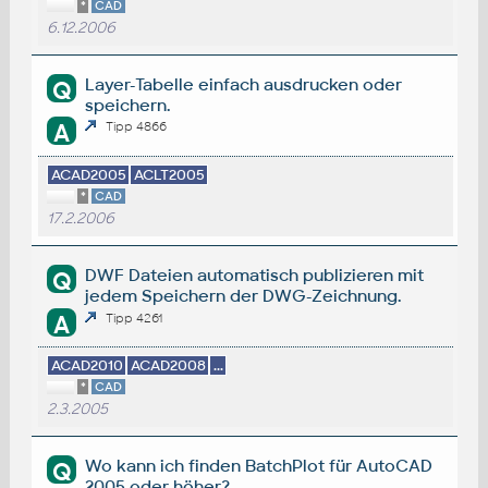
*
CAD
6.12.2006
Layer-Tabelle einfach ausdrucken oder
Q
speichern.
A
Tipp 4866
ACAD2005
ACLT2005
*
CAD
17.2.2006
DWF Dateien automatisch publizieren mit
Q
jedem Speichern der DWG-Zeichnung.
A
Tipp 4261
ACAD2010
ACAD2008
...
*
CAD
2.3.2005
Wo kann ich finden BatchPlot für AutoCAD
Q
2005 oder höher?