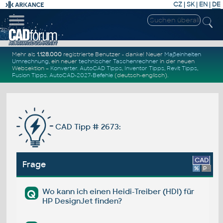
CZ
|
SK
|
EN
|
DE
Mehr als
1.128.000
registrierte Benutzer - danke! Neuer
Maßeinheiten
Umrechnung
, ein neuer
technischer Taschenrechner
in der neuen
Websektion –
Konverter
.
AutoCAD Tipps
,
Inventor Tipps
,
Revit Tipps
,
Fusion Tipps
.
AutoCAD-2027-Befehle
(deutsch-englisch).
CAD Tipp # 2673:
CAD
Frage
%
Platform
Wo kann ich einen Heidi-Treiber (HDI) für
Q
HP DesignJet finden?