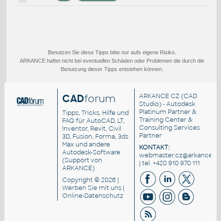
Benutzen Sie diese Tipps bitte nur aufs eigene Risiko.
ARKANCE haftet nicht bei eventuellen Schäden oder Problemen die durch die
Benutzung dieser Tipps entstehen können.
CAD
forum
ARKANCE CZ
(CAD
Studio) - Autodesk
Platinum Partner &
Tipps, Tricks, Hilfe und
Training Center &
FAQ für AutoCAD, LT,
Consulting Services
Inventor, Revit, Civil
Partner
3D, Fusion, Forma, 3ds
Max und andere
KONTAKT:
Autodesk-Software
webmaster.cz@arkance.wo
(Support von
| tel. +420 910 970 111
ARKANCE)
Copyright © 2026 |
Werben Sie
mit uns |
Online-Datenschutz