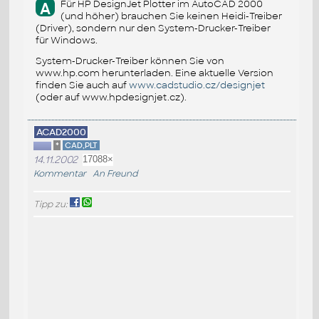
Für HP DesignJet Plotter im AutoCAD 2000
A
(und höher) brauchen Sie keinen Heidi-Treiber
(Driver), sondern nur den System-Drucker-Treiber
für Windows.
System-Drucker-Treiber können Sie von
www.hp.com herunterladen. Eine aktuelle Version
finden Sie auch auf
www.cadstudio.cz/designjet
(oder auf www.hpdesignjet.cz).
ACAD2000
*
CAD,PLT
14.11.2002
17088×
Kommentar
An Freund
Tipp zu: