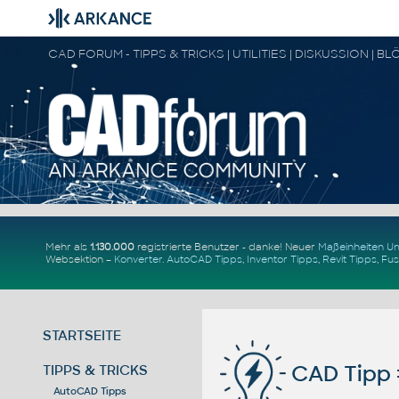
Mehr als
1.130.000
registrierte Benutzer - danke! Neuer
Maßeinheiten 
Websektion –
Konverter
.
AutoCAD Tipps
,
Inventor Tipps
,
Revit Tipps
,
Fus
STARTSEITE
CAD Tipp 
TIPPS & TRICKS
AutoCAD Tipps