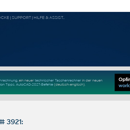
CAD FORUM - TIPPS & TRICKS | UTILITIES | DISKUSSION | BLÖCKE | SUPPORT | HILFE & ASSISTANCE
Umrechnung
, ein neuer
technischer Taschenrechner
in der neuen
ion Tipps
.
AutoCAD-2027-Befehle
(deutsch-englisch).
# 3921: