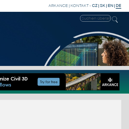
ARKANCE
|
KONTAKT
-
CZ
|
SK
|
EN
|
DE