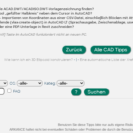
nale ACAD.DWT/ACADISO.DWT-Vorlagenzeichnung finden?
l „gefüllter Halbkreis” neben dem Cursor in AutoCAD?
 Importieren von Koordinaten aus einer CSV-Datei, einschließlich Blöcken mit At
lende (vlax-create-object) in AutoCAD LT (Sprachausgabe, Zwischenablage, usw
der eine PDF-Unterlage in Revit zuschneiden?
ntf] Taste im AutoCAD funkzioniert nicht an neuen PC.
Zurück
Alle CAD Tipps
« | »
Wie kann ich ein 3D Ellipsoid konstruieren?
Eine automatische Liste der Xre
OS:
Kateg:
FAQ
Benutzen Sie diese Tipps bitte nur aufs eigene Risik
ARKANCE haftet nicht bei eventuellen Schäden oder Problemen die durch die Benutzu