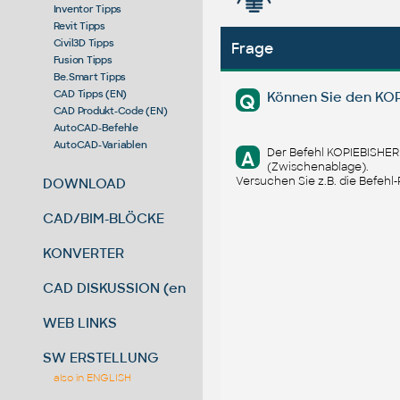
Inventor Tipps
Revit Tipps
Civil3D Tipps
Frage
Fusion Tipps
Be.Smart Tipps
CAD Tipps (EN)
Können Sie den KOP
Q
CAD Produkt-Code (EN)
AutoCAD-Befehle
AutoCAD-Variablen
Der Befehl KOPIEBISHER
A
(Zwischenablage).
Versuchen Sie z.B. die Befehl
DOWNLOAD
CAD/BIM-BLÖCKE
KONVERTER
CAD DISKUSSION (en)
WEB LINKS
SW ERSTELLUNG
also in ENGLISH