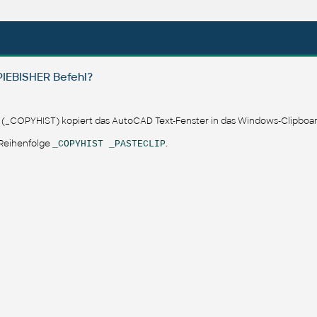
IEBISHER Befehl?
 (_COPYHIST) kopiert das AutoCAD Text-Fenster in das Windows-Clipboa
-Reihenfolge
.
_COPYHIST _PASTECLIP