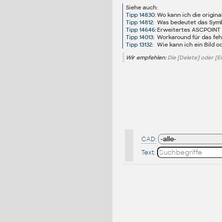
Siehe auch:
Tipp 14830
:
Wo kann ich die origi
Tipp 14812
:
Was bedeutet das Symbo
Tipp 14646
:
Erweitertes ASCPOINT -
Tipp 14013
:
Workaround für das feh
Tipp 13132
:
Wie kann ich ein Bild o
Wir empfehlen:
Die [Delete] oder [E
CAD:
Text: