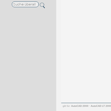
gilt für:
AutoCAD 2000
·
AutoCAD LT 200