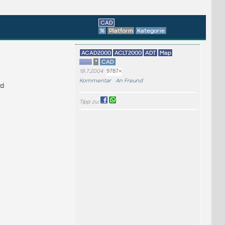
CAD
%
Platform
Kategorie
ACAD2000
ACLT2000
ADT
Map
*
CAD
19.7.2004
9787×
Kommentar
An Freund
rd
Tipp zu: