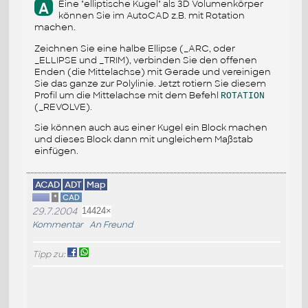
Eine "elliptische Kugel" als 3D Volumenkörper
A
können Sie im AutoCAD z.B. mit Rotation
machen.
Zeichnen Sie eine halbe Ellipse (_ARC, oder
_ELLIPSE und _TRIM), verbinden Sie den offenen
Enden (die Mittelachse) mit Gerade und vereinigen
Sie das ganze zur Polylinie. Jetzt rotiern Sie diesem
Profil um die Mittelachse mit dem Befehl
ROTATION
(_REVOLVE).
Sie können auch aus einer Kugel ein Block machen
und dieses Block dann mit ungleichem Maßstab
einfügen.
ACAD
ADT
Map
*
CAD
29.7.2004
14424×
Kommentar
An Freund
Tipp zu: