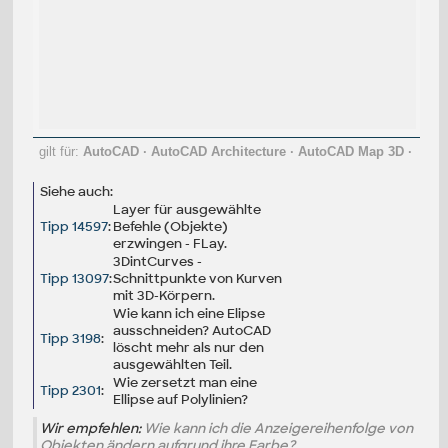
gilt für:
AutoCAD
·
AutoCAD Architecture
·
AutoCAD Map 3D
·
Siehe auch:
Layer für ausgewählte
Tipp 14597
:
Befehle (Objekte)
erzwingen - FLay.
3DintCurves -
Tipp 13097
:
Schnittpunkte von Kurven
mit 3D-Körpern.
Wie kann ich eine Elipse
ausschneiden? AutoCAD
Tipp 3198
:
löscht mehr als nur den
ausgewählten Teil.
Wie zersetzt man eine
Tipp 2301
:
Ellipse auf Polylinien?
Wir empfehlen:
Wie kann ich die Anzeigereihenfolge von
Objekten ändern aufgrund ihre Farbe?