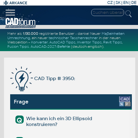
CZ
|
SK
|
EN
|
DE
Mehr als
1.130.000
registrierte Benutzer - danke! Neuer
Maßeinheiten
Umrechnung
, ein neuer
technischer Taschenrechner
in der neuen
Websektion –
Konverter
.
AutoCAD Tipps
,
Inventor Tipps
,
Revit Tipps
,
Fusion Tipps
.
AutoCAD-2027-Befehle
(deutsch-englisch).
CAD Tipp # 3950:
CAD
Frage
%
Platform
Wie kann ich ein 3D Ellipsoid
Q
konstruieren?