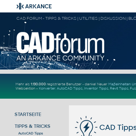
Mehr als
1.130.000
registrierte Benutzer - danke! Neuer
Maßeinheiten 
Websektion –
Konverter
.
AutoCAD Tipps
,
Inventor Tipps
,
Revit Tipps
,
Fus
STARTSEITE
CAD Tipps
TIPPS & TRICKS
AutoCAD Tipps