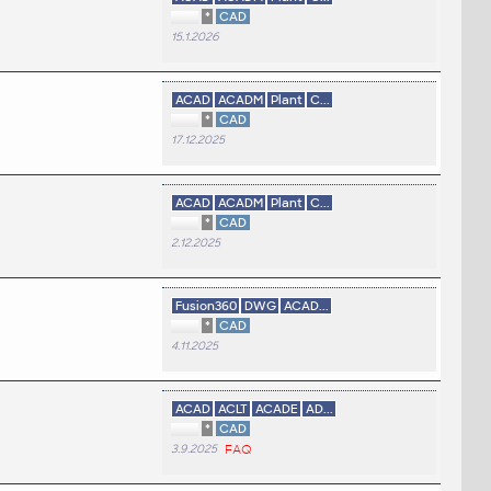
*
CAD
15.1.2026
?
ACAD
ACADM
Plant
C...
*
CAD
17.12.2025
ACAD
ACADM
Plant
C...
*
CAD
2.12.2025
Fusion360
DWG
ACAD...
*
CAD
4.11.2025
ACAD
ACLT
ACADE
AD...
*
CAD
3.9.2025
FAQ