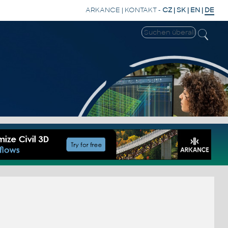
ARKANCE
|
KONTAKT
-
CZ
|
SK
|
EN
|
DE