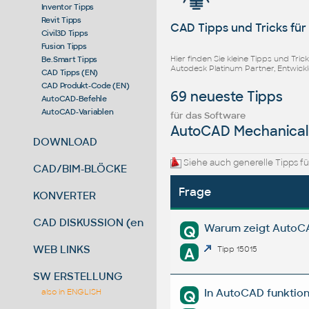
Inventor Tipps
Revit Tipps
CAD Tipps und Tricks fü
Civil3D Tipps
Fusion Tipps
Hier finden Sie kleine Tipps und Tr
Be.Smart Tipps
Autodesk Platinum Partner, Entwick
CAD Tipps (EN)
CAD Produkt-Code (EN)
69 neueste Tipps
AutoCAD-Befehle
AutoCAD-Variablen
für das Software
AutoCAD Mechanical
DOWNLOAD
Siehe auch generelle Tipps f
CAD/BIM-BLÖCKE
Frage
KONVERTER
CAD DISKUSSION (en)
Warum zeigt AutoCAD
Q
WEB LINKS
A
Tipp 15015
SW ERSTELLUNG
In AutoCAD funktion
also in ENGLISH
Q