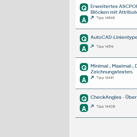
Erweitertes ASCPOIN
Q
Blöcken mit Attribu
A
Tipp 14646
AutoCAD-Linientypen
Q
A
Tipp 14514
Minimal-, Maximal-
Q
Zeichnungstexten.
A
Tipp 14491
CheckAngles - Überp
Q
A
Tipp 14408