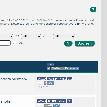
?
enutzen. ARKANCE CZ
(früher CAD Studio)
ist eine weltweite Firma, aktiv als
f unserer
Download-Seite
und
kundenspezifische Software-Entwicklung
.
OS:
Kateg:
FAQ
CAD
%
Platform
Kategorie
aders nicht an?
ACAD
ACADM
Plant
C...
*
CAD
12.5.2026
t mehr.
ACAD
ACADM
Plant
C...
Win11
CAD