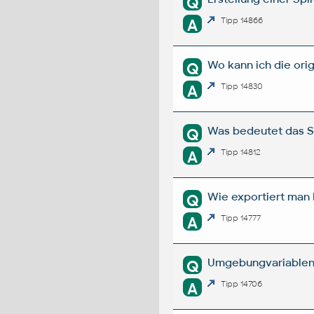
Q
A
Tipp 14866
Wo kann ich die or
Q
A
Tipp 14830
Was bedeutet das S
Q
A
Tipp 14812
Wie exportiert man
Q
A
Tipp 14777
Umgebungvariablen
Q
A
Tipp 14706