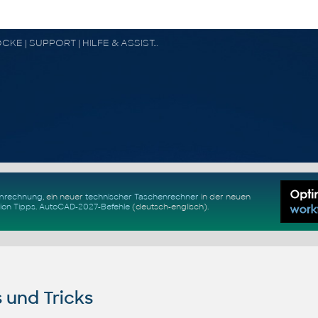
CAD FORUM - TIPPS & TRICKS | UTILITIES | DISKUSSION | BLÖCKE | SUPPORT | HILFE & ASSISTANCE
Umrechnung
, ein neuer
technischer Taschenrechner
in der neuen
ion Tipps
.
AutoCAD-2027-Befehle
(deutsch-englisch).
 und Tricks