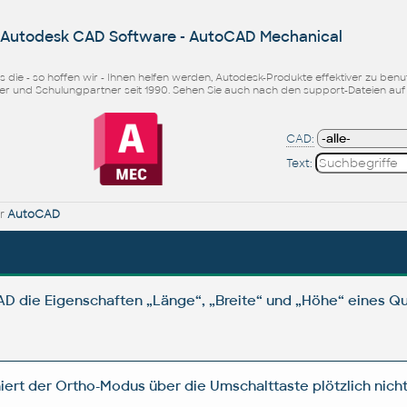
r Autodesk CAD Software - AutoCAD Mechanical
icks die - so hoffen wir - Ihnen helfen werden, Autodesk-Produkte effektiver zu b
ler und Schulungpartner seit 1990. Sehen Sie auch nach den support-Dateien au
CAD:
Text:
ür
AutoCAD
 die Eigenschaften „Länge“, „Breite“ und „Höhe“ eines Qu
iert der Ortho-Modus über die Umschalttaste plötzlich nich