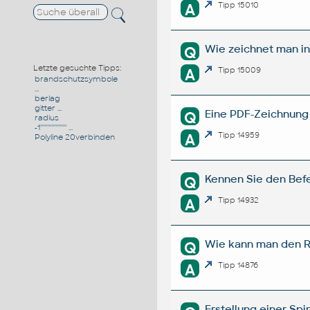
A
Tipp 15010
Wie zeichnet man in
Q
Letzte gesuchte Tipps:
A
Tipp 15009
brandschutzsymbole
...
berlag
gitter ...
Eine PDF-Zeichnung 
Q
radius
-1''''''''''''''''''' ...
A
Tipp 14959
Polyline 20verbinden
Kennen Sie den Bef
Q
A
Tipp 14932
Wie kann man den R
Q
A
Tipp 14876
Erstellung einer Sp