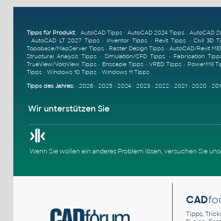
Tipps für Produkt:
•
AutoCAD Tipps
•
AutoCAD 2024 Tipps
•
AutoCAD 2
•
AutoCAD LT 2027 Tipps
•
Inventor Tipps
•
Revit Tipps
•
Civil 3D T
Topobase/MapServer Tipps
•
Raster Design Tipps
•
AutoCAD/Revit ME
Structural Analysis Tipps
•
Simulation/CFD Tipps
•
Fabrication Tipp
TrueView/VoloView Tipps
•
Enscape Tipps
•
VRED Tipps
•
PowerMill T
Tipps
•
Windows 10 Tipps
•
Windows 11 Tipps
Tipps des Jahres:
•
2026
•
2025
•
2024
•
2023
•
2022
•
2021
•
2020
•
20
Wir unterstützen Sie
Wenn Sie wollen ein anderes Problem lösen, versuchen Sie un
CAD
fo
Tipps, Trick