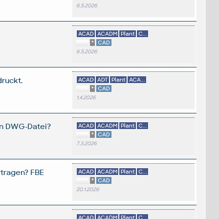
6.5.2026
ACAD
ACADM
Plant
C...
*
CAD
6.5.2026
ruckt.
ACAD
ADT
Plant
ACA...
*
CAD
1.4.2026
ren DWG-Datei?
ACAD
ACADM
Plant
C...
*
CAD
7.3.2026
rtragen? FBE
ACAD
ACADM
Plant
C...
*
CAD
20.1.2026
ACAD
ACADM
Plant
C...