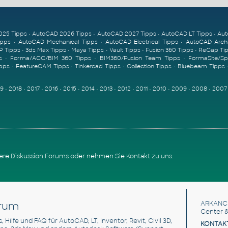
025 Tipps
•
AutoCAD 2026 Tipps
•
AutoCAD 2027 Tipps
•
AutoCAD LT Tipps
•
Aut
ipps
•
AutoCAD Mechanical Tipps
•
AutoCAD Electrical Tipps
•
AutoCAD Archi
P Tipps
•
3ds Max Tipps
•
Maya Tipps
•
Vault Tipps
•
Fusion 360 Tipps
•
ReCap Ti
s
•
Forma/ACC/BIM 360 Tipps
•
BIM360/Fusion Team Tipps
•
FormaSite/S
ipps
•
FeatureCAM Tipps
•
Tinkercad Tipps
•
Collection Tipps
•
Bluebeam Tipps
19
•
2018
•
2017
•
2016
•
2015
•
2014
•
2013
•
2012
•
2011
•
2010
•
2009
•
2008
•
2007
sere
Diskussion Forums
oder nehmen Sie
Kontakt zu uns
.
rum
ARKANC
Center &
s, Hilfe und FAQ für AutoCAD, LT, Inventor, Revit, Civil 3D,
KONTAK