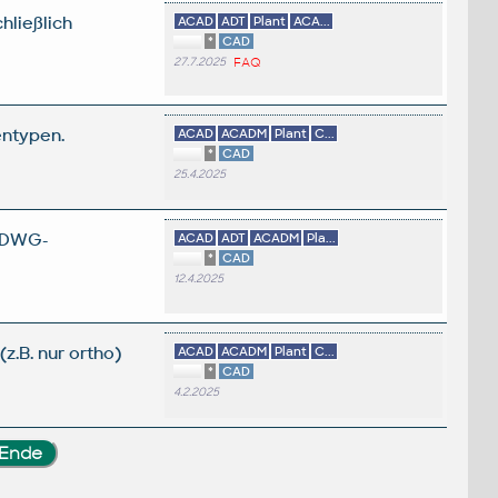
hließlich
ACAD
ADT
Plant
ACA...
*
CAD
27.7.2025
FAQ
entypen.
ACAD
ACADM
Plant
C...
*
CAD
25.4.2025
n DWG-
ACAD
ADT
ACADM
Pla...
*
CAD
12.4.2025
z.B. nur ortho)
ACAD
ACADM
Plant
C...
*
CAD
4.2.2025