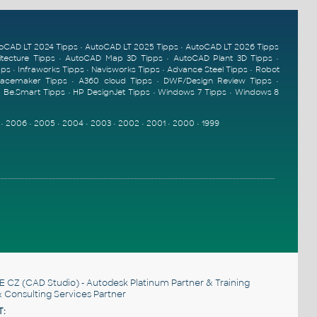
oCAD LT 2024 Tipps
•
AutoCAD LT 2025 Tipps
•
AutoCAD LT 2026 Tipps
tecture Tipps
•
AutoCAD Map 3D Tipps
•
AutoCAD Plant 3D Tipps
•
pps
•
Infraworks Tipps
•
Navisworks Tipps
•
Advance Steel Tipps
•
Robot
pacemaker Tipps
•
A360 cloud Tipps
•
DWF/Design Review Tipps
•
•
Be.Smart Tipps
•
HP DesignJet Tipps
•
Windows 7 Tipps
•
Windows 8
•
2006
•
2005
•
2004
•
2003
•
2002
•
2001
•
2000
•
1999
E CZ
(CAD Studio) - Autodesk Platinum Partner & Training
 Consulting Services Partner
T: