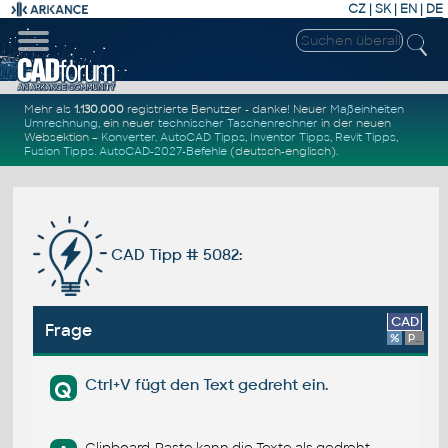
CZ
|
SK
|
EN
|
DE
Mehr als
1.130.000
registrierte Benutzer - danke! Neuer
Maßeinheiten
Umrechnung
, ein neuer
technischer Taschenrechner
in der neuen
Websektion –
Konverter
.
AutoCAD Tipps
,
Inventor Tipps
,
Revit Tipps
,
Fusion Tipps
.
AutoCAD-2027-Befehle
(deutsch-englisch).
CAD Tipp # 5082:
CAD
Frage
%
Platform
Ctrl+V fügt den Text gedreht ein.
Q
Clipboard-Paste kann die Texte als gedreht