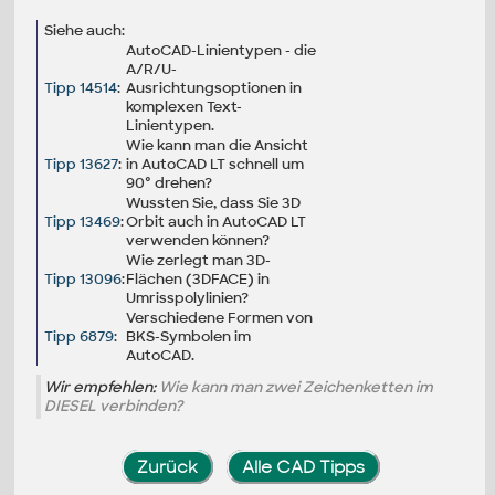
Siehe auch:
AutoCAD-Linientypen - die
A/R/U-
Tipp 14514
:
Ausrichtungsoptionen in
komplexen Text-
Linientypen.
Wie kann man die Ansicht
Tipp 13627
:
in AutoCAD LT schnell um
90° drehen?
Wussten Sie, dass Sie 3D
Tipp 13469
:
Orbit auch in AutoCAD LT
verwenden können?
Wie zerlegt man 3D-
Tipp 13096
:
Flächen (3DFACE) in
Umrisspolylinien?
Verschiedene Formen von
Tipp 6879
:
BKS-Symbolen im
AutoCAD.
Wir empfehlen:
Wie kann man zwei Zeichenketten im
DIESEL verbinden?
Zurück
Alle CAD Tipps