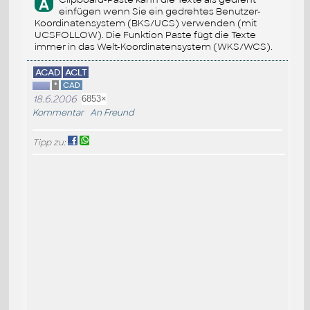
A
einfügen wenn Sie ein gedrehtes Benutzer-
Koordinatensystem (BKS/UCS) verwenden (mit
UCSFOLLOW). Die Funktion Paste fügt die Texte
immer in das Welt-Koordinatensystem (WKS/WCS).
ACAD
ACLT
*
CAD
18.6.2006
6853×
Kommentar
An Freund
Tipp zu: