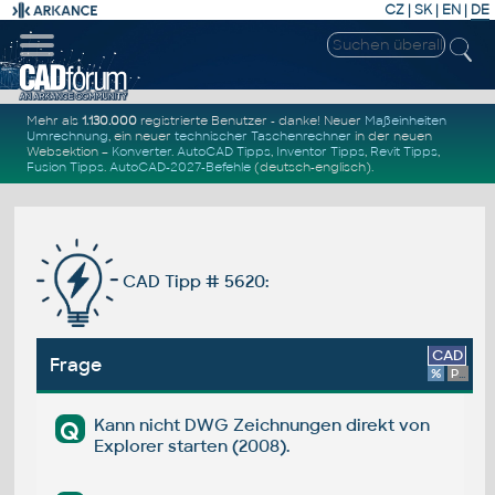
CZ
|
SK
|
EN
|
DE
Mehr als
1.130.000
registrierte Benutzer - danke! Neuer
Maßeinheiten
Umrechnung
, ein neuer
technischer Taschenrechner
in der neuen
Websektion –
Konverter
.
AutoCAD Tipps
,
Inventor Tipps
,
Revit Tipps
,
Fusion Tipps
.
AutoCAD-2027-Befehle
(deutsch-englisch).
CAD Tipp # 5620:
CAD
Frage
%
Platform
Kann nicht DWG Zeichnungen direkt von
Q
Explorer starten (2008).