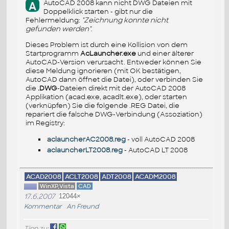
AutoCAD 2008 kann nicht DWG Dateien mit
A
Doppelklick starten - gibt nur die
Fehlermeldung:
"Zeichnung konnte nicht
gefunden werden"
.
Dieses Problem ist durch eine Kollision von dem
Startprogramm
AcLauncher.exe
und einer älterer
AutoCAD-Version verursacht. Entweder können Sie
diese Meldung ignorieren (mit OK bestätigen,
AutoCAD dann öffnet die Datei), oder verbinden Sie
die
.DWG
-Dateien direkt mit der AutoCAD 2008
Applikation (acad.exe, acadlt.exe), oder starten
(verknüpfen) Sie die folgende .REG Datei, die
repariert die falsche DWG-Verbindung (Assoziation)
im Registry:
aclauncherAC2008.reg
- voll AutoCAD 2008
aclauncherLT2008.reg
- AutoCAD LT 2008
ACAD2008
ACLT2008
ADT2008
ACADM2008
WinXP,Vista
CAD
17.6.2007
12044×
Kommentar
An Freund
Tipp zu: